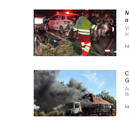
M
a
V
s
há
C
G
A
R
há