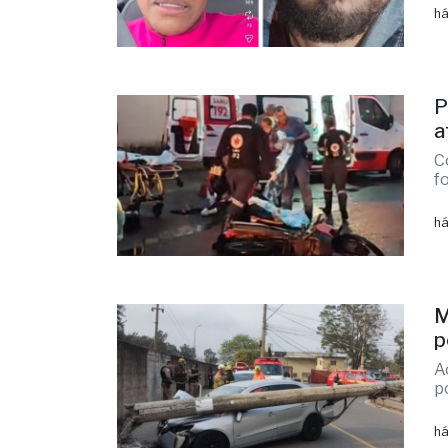
há
P
a
C
f
há
M
p
A
p
há