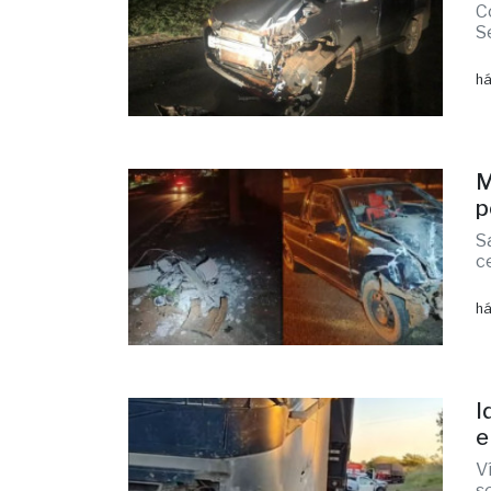
C
S
há
M
p
S
c
há
I
e
V
s