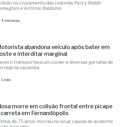
olisão no cruzamento das rodovias Percy Waldir
emeghini e Antônio Baldoino
 4 semanas
otorista abandona veículo após bater em
oste e interditar marginal
aveiro transportava um cooler e diversas garrafas de
erveja na caçamba
 1 mês
dosa morre em colisão frontal entre picape
 carreta em Fernandópolis
ítima, de 75 anos, morreu no local; causas do acidente
erão apuradas