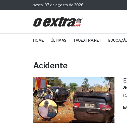
sexta, 07 de agosto de 2026
HOME
ÚLTIMAS
TVOEXTRA.NET
EDUCAÇÃ
Acidente
E
a
C
há