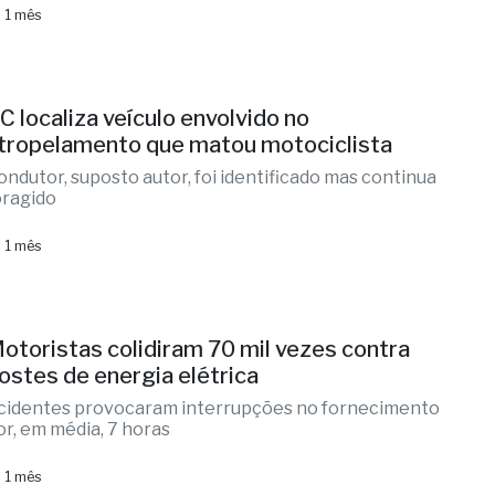
 1 mês
C localiza veículo envolvido no
tropelamento que matou motociclista
ondutor, suposto autor, foi identificado mas continua
oragido
 1 mês
otoristas colidiram 70 mil vezes contra
ostes de energia elétrica
cidentes provocaram interrupções no fornecimento
or, em média, 7 horas
 1 mês