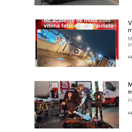
V
m
M
p
há
M
e
P
há