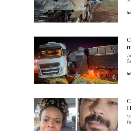
há
C
m
A
S
há
C
H
V
f