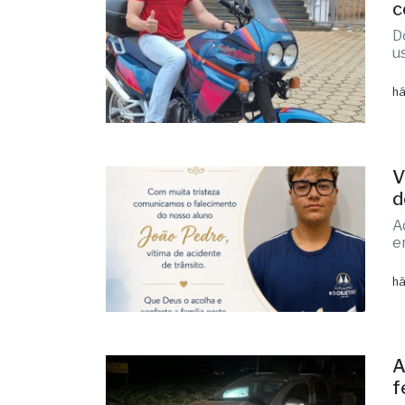
c
D
u
há
V
d
A
e
há
A
f