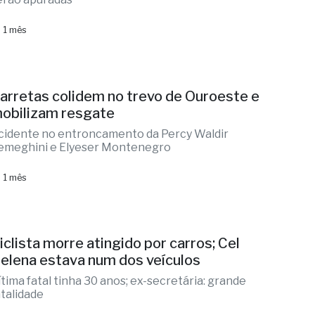
 1 mês
arretas colidem no trevo de Ouroeste e
obilizam resgate
cidente no entroncamento da Percy Waldir
emeghini e Elyeser Montenegro
 1 mês
iclista morre atingido por carros; Cel
elena estava num dos veículos
ítima fatal tinha 30 anos; ex-secretária: grande
atalidade