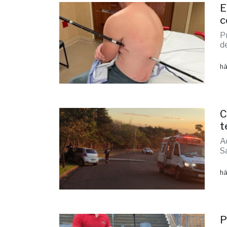
E
c
P
d
há
C
t
A
S
há
P