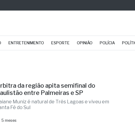
O
ENTRETENIMENTO
ESPORTE
OPINIÃO
POLÍCIA
POLÍT
rbitra da região apita semifinal do
aulistão entre Palmeiras e SP
aiane Muniz é natural de Três Lagoas e viveu em
anta Fé do Sul
 5 meses