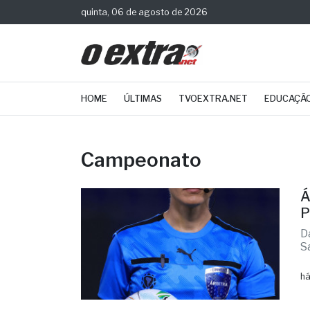
quinta, 06 de agosto de 2026
HOME
ÚLTIMAS
TVOEXTRA.NET
EDUCAÇÃ
Campeonato
Á
P
D
S
há