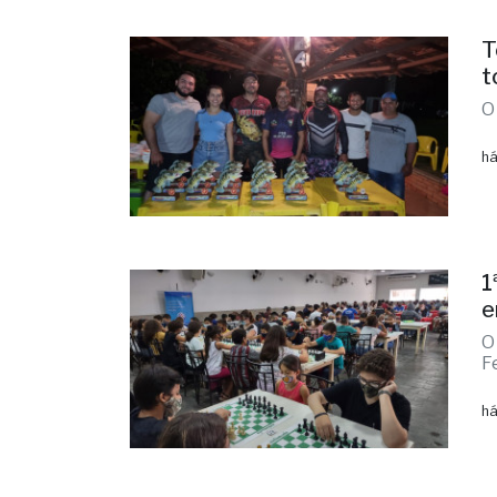
T
t
O
há
1
e
O
F
há