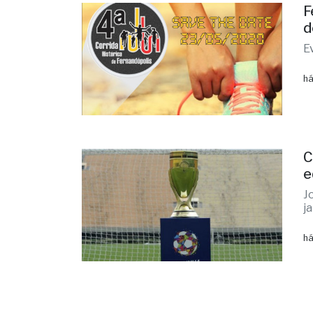
F
d
E
há
C
e
J
j
há