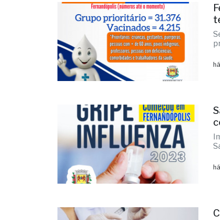
F
t
S
p
há
S
c
I
S
há
C