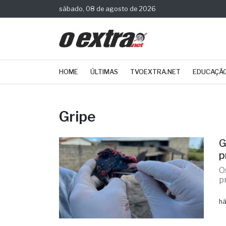
sábado, 08 de agosto de 2026
HOME
ÚLTIMAS
TVOEXTRA.NET
EDUCAÇÃ
Gripe
G
p
O
p
há