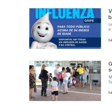
V
b
I
e
há
G
s
M
S
há