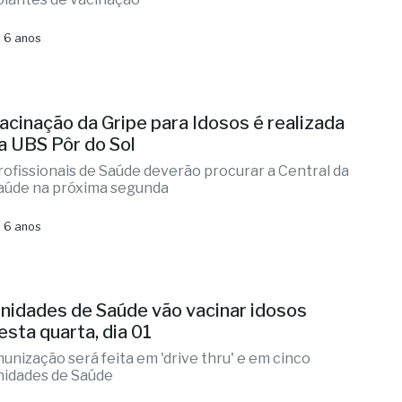
 6 anos
acinação da Gripe para Idosos é realizada
a UBS Pôr do Sol
rofissionais de Saúde deverão procurar a Central da
aúde na próxima segunda
 6 anos
nidades de Saúde vão vacinar idosos
esta quarta, dia 01
munização será feita em 'drive thru' e em cinco
nidades de Saúde