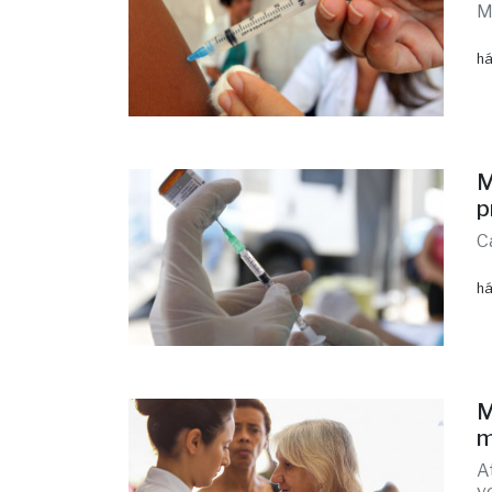
M
há
M
p
C
há
M
m
A
v