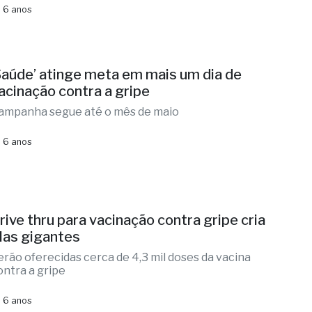
 6 anos
Saúde’ atinge meta em mais um dia de
acinação contra a gripe
ampanha segue até o mês de maio
 6 anos
rive thru para vacinação contra gripe cria
ilas gigantes
erão oferecidas cerca de 4,3 mil doses da vacina
ontra a gripe
 6 anos