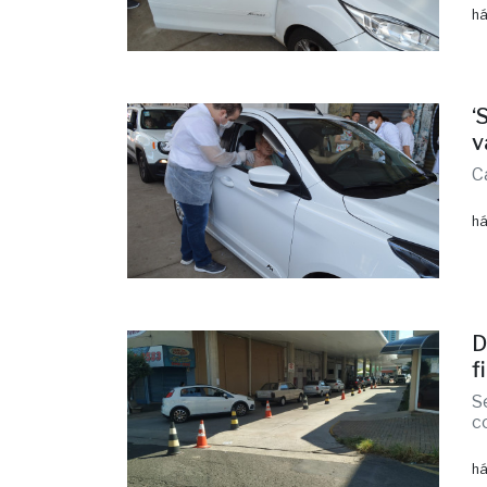
há
‘
v
C
há
D
f
S
c
há