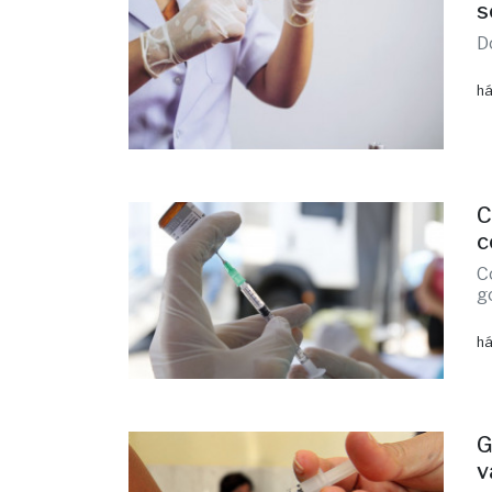
s
D
há
C
c
C
g
há
G
v