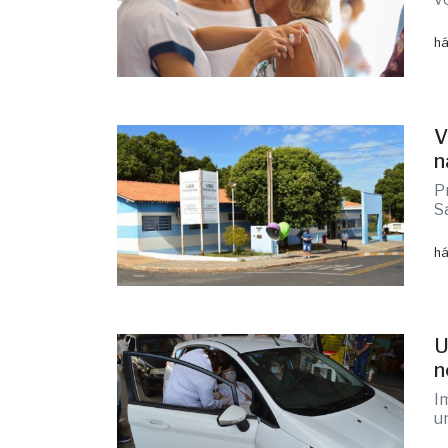
há
V
n
P
S
há
U
n
I
u