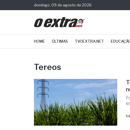
domingo, 09 de agosto de 2026
HOME
ÚLTIMAS
TVOEXTRA.NET
EDUCAÇÃ
Tereos
T
n
F
e
há