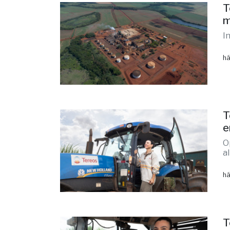
T
m
I
há
T
e
O
a
há
T