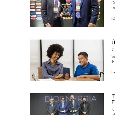
C
e
há
Ú
d
S
e
há
T
E
N
e