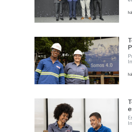
há
T
P
P
I
há
T
e
E
I