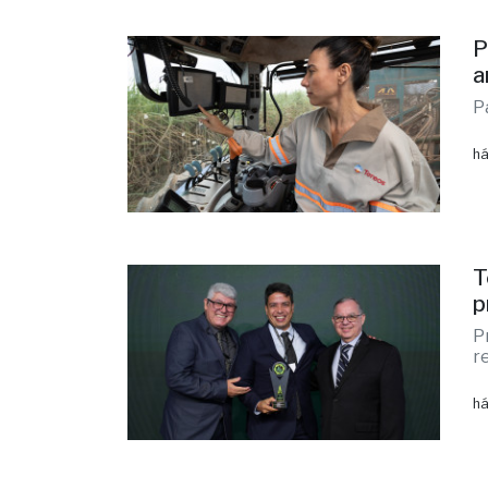
P
a
P
há
T
p
P
r
há