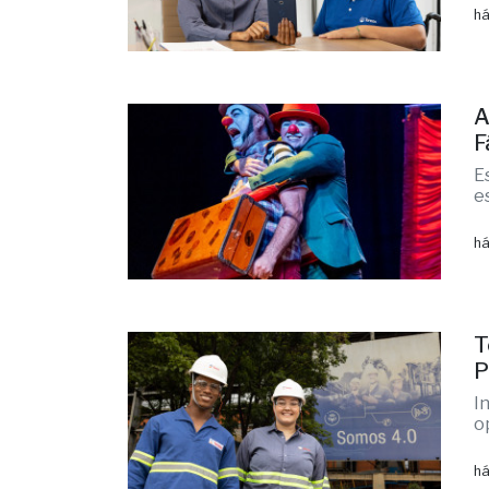
há
A
F
E
e
há
T
P
I
o
há