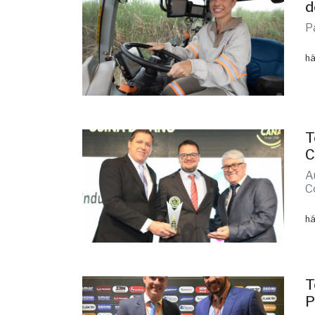
d
P
há
T
C
A
C
há
T
P