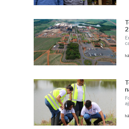
T
2
E
c
há
T
n
F
a
há