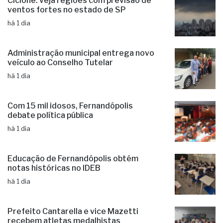
Ciclone: veja regiões com previsão de
ventos fortes no estado de SP
há 1 dia
Administração municipal entrega novo
veículo ao Conselho Tutelar
há 1 dia
Com 15 mil idosos, Fernandópolis
debate política pública
há 1 dia
Educação de Fernandópolis obtém
notas históricas no IDEB
há 1 dia
Prefeito Cantarella e vice Mazetti
recebem atletas medalhistas