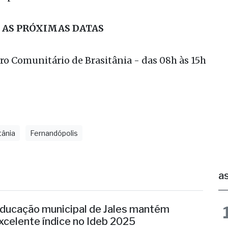
 já cadastrou mais de 700 animais por toda a cid
apa é o cadastro de felinos.
 AS PRÓXIMAS DATAS
ro Comunitário de Brasitânia - das 08h às 15h
tânia
Fernandópolis
as