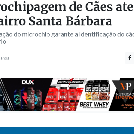
O
eta final, Campanha de
ochipagem de Cães at
airro Santa Bárbara
ação do microchip garante a identificação do cã
rio
 anos