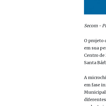
Secom - Pr
O projeto
em sua pen
Centro de 
Santa Bárb
A microch
em fase in