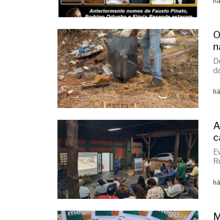
E
d
há
O
n
D
d
há
A
c
E
R
há