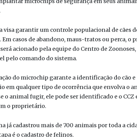
de Saúde e Centro de Controle de Zoonoses, e aco
 bairros da cidade até o final de 2019. Os donos de 
mplantar microchips de segurança em seus animai
.
va visa garantir um controle populacional de cães d
 Em casos de abandono, maus-tratos ou perca, o p
será acionado pela equipe do Centro de Zoonoses,
el pelo comando do sistema.
ção do microchip garante a identificação do cão e
io em qualquer tipo de ocorrência que envolva o a
e o animal fugir, ele pode ser identificado e o CCZ
m o proprietário.