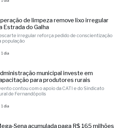
lizandra Sartin entra na corrida pela Alesp e Cidinho
o Paraíso é federal
 1 dia
peração de limpeza remove lixo irregular
a Estrada do Galha
escarte irregular reforça pedido de conscientização
a população
 1 dia
dministração municipal investe em
apacitação para produtores rurais
vento contou com o apoio da CATI e do Sindicato
ural de Fernandópolis
 1 dia