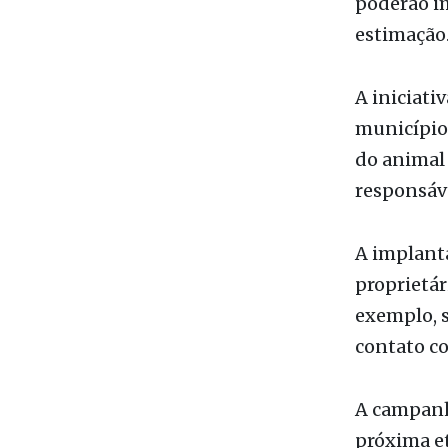
Municipal 
diferentes
poderão i
estimação
A iniciati
município.
do animal 
responsáv
A implanta
proprietár
exemplo, s
contato co