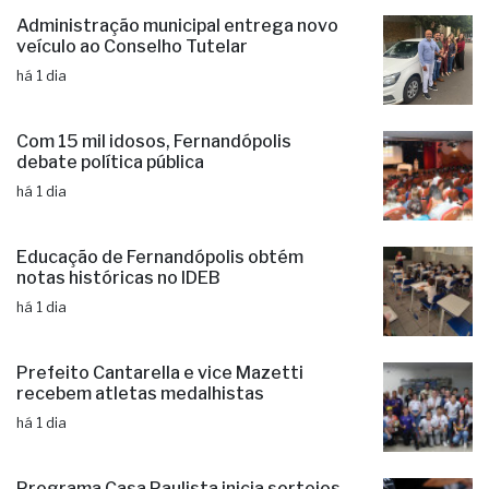
Administração municipal entrega novo
veículo ao Conselho Tutelar
há 1 dia
Com 15 mil idosos, Fernandópolis
debate política pública
há 1 dia
Educação de Fernandópolis obtém
notas históricas no IDEB
há 1 dia
Prefeito Cantarella e vice Mazetti
recebem atletas medalhistas
há 1 dia
Programa Casa Paulista inicia sorteios