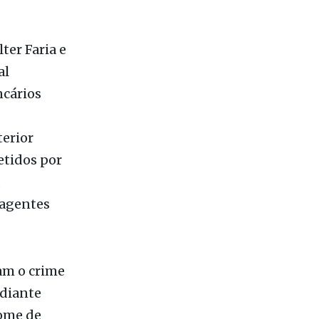
ter Faria e
al
ncários
terior
etidos por
,
 agentes
am o crime
ediante
nome de