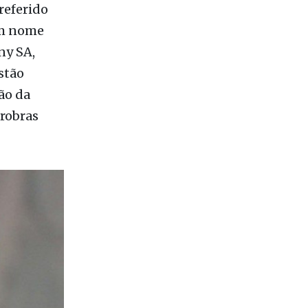
referido
em nome
ny SA,
stão
ão da
robras