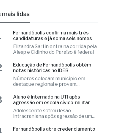
 mais lidas
1
Fernandópolis confirma mais três
candidaturas e já soma seis nomes
Elizandra Sartin entra na corrida pela
Alesp e Cidinho do Paraíso é federal
2
Educação de Fernandópolis obtém
notas históricas no IDEB
Números colocam município em
destaque regional e provam
excelência
3
Aluno é internado na UTI após
agressão em escola cívico-militar
Adolescente sofreu lesão
intracraniana após agressão de um
colega
4
Fernandópolis abre credenciamento
de pareceristas