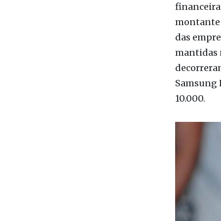
financeira
montante 
das empre
mantidas n
decorrera
Samsung H
10.000.