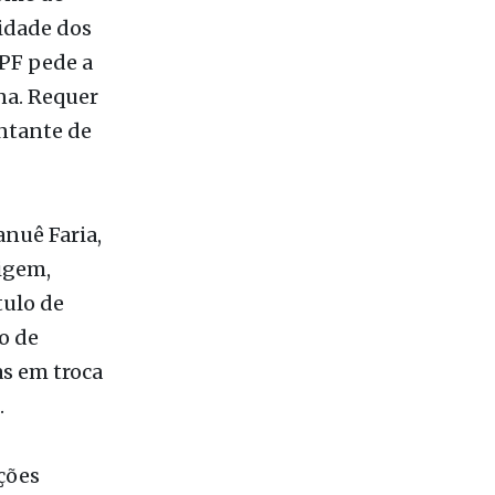
idade dos
MPF pede a
na. Requer
ntante de
nuê Faria,
igem,
tulo de
o de
as em troca
.
ções