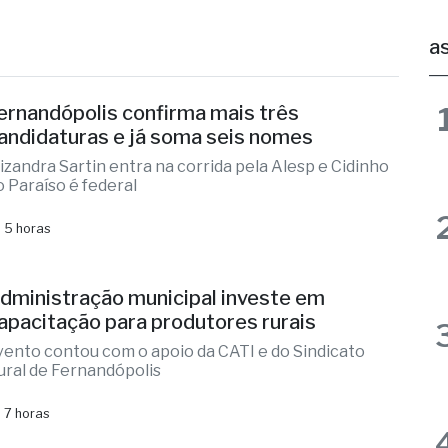
as
ernandópolis confirma mais três
andidaturas e já soma seis nomes
lizandra Sartin entra na corrida pela Alesp e Cidinho
o Paraíso é federal
 5 horas
dministração municipal investe em
apacitação para produtores rurais
vento contou com o apoio da CATI e do Sindicato
ural de Fernandópolis
 7 horas