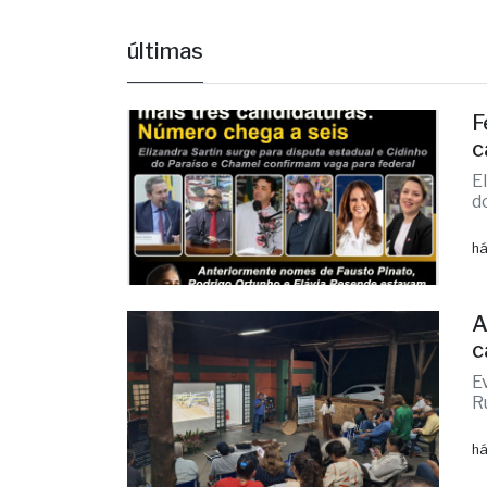
últimas
F
c
E
d
há
A
c
E
R
há