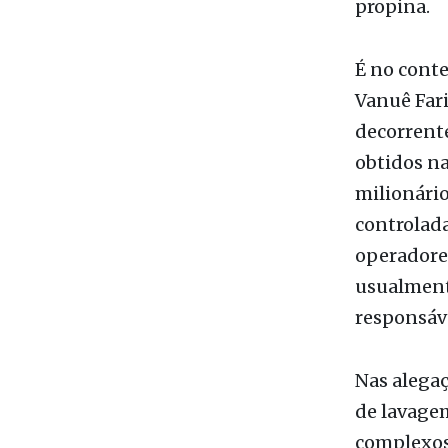
É no conte
Vanuê Fari
decorrent
obtidos na
milionário
controlad
operadores
usualmente
responsáve
Nas alegaç
de lavagem
complexos