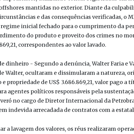
ffshores mantidas no exterior. Diante da culpabil
circunstâncias e das consequências verificadas, o 
 regime inicial fechado para o cumprimento da pe
erdimento do produto e proveito dos crimes no mo
869,21, correspondentes ao valor lavado.
 dinheiro - Segundo a denúncia, Walter Faria e Va
e Walter, ocultaram e dissimularam a natureza, or
o e propriedade de US$ 3.686.869,21, valor pago a tí
ra agentes políticos responsáveis pela sustentaçã
veró no cargo de Diretor Internacional da Petrobr
m indevida arrecadada de contratos com a estatal
zar a lavagem dos valores, os réus realizaram opera