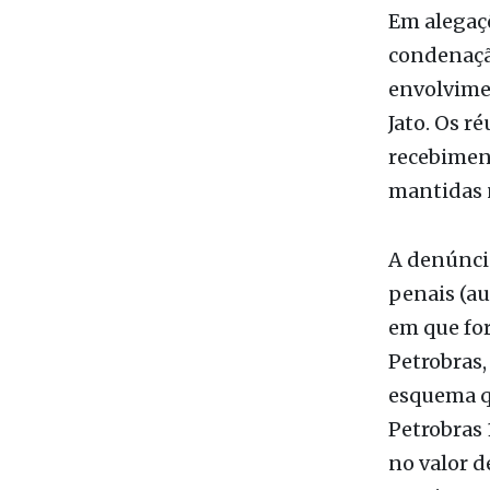
Em alegaçõ
condenação
envolvime
Jato. Os r
recebiment
mantidas 
A denúnci
penais (au
em que fo
Petrobras,
esquema q
Petrobras 
no valor 
propina.