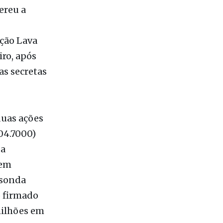
ereu a
ção Lava
iro, após
as secretas
uas ações
04.7000)
da
 em
-sonda
o firmado
milhões em