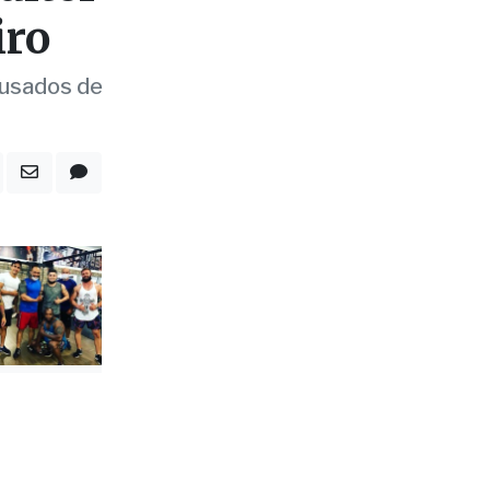
iro
cusados de