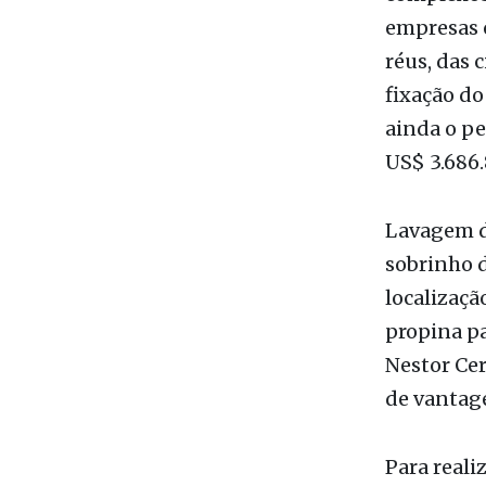
empresas o
réus, das 
fixação do
ainda o p
US$ 3.686.
Lavagem de
sobrinho d
localizaçã
propina pa
Nestor Cer
de vantage
Para reali