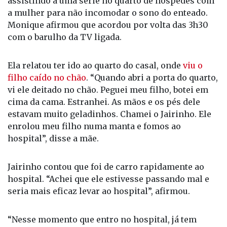
À polícia, o padrasto do menino contou que estava
assistindo a uma série no quarto de hóspedes com
a mulher para não incomodar o sono do enteado.
Monique afirmou que acordou por volta das 3h30
com o barulho da TV ligada.
Ela relatou ter ido ao quarto do casal, onde
viu o
filho caído no chão
. “Quando abri a porta do quarto,
vi ele deitado no chão. Peguei meu filho, botei em
cima da cama. Estranhei. As mãos e os pés dele
estavam muito geladinhos. Chamei o Jairinho. Ele
enrolou meu filho numa manta e fomos ao
hospital”, disse a mãe.
Jairinho contou que foi de carro rapidamente ao
hospital. “Achei que ele estivesse passando mal e
seria mais eficaz levar ao hospital”, afirmou.