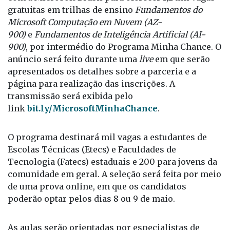
Centro Paula Souza (CPS) anunciam uma parceria
com a Microsoft Brasil para oferecer 1,2 mil vagas
gratuitas em trilhas de ensino
Fundamentos do
Microsoft Computação em Nuvem (AZ-
900)
e
Fundamentos de Inteligência Artificial (AI-
900)
, por intermédio do Programa Minha Chance. O
anúncio será feito durante uma
live
em que serão
apresentados os detalhes sobre a parceria e a
página para realização das inscrições. A
transmissão será exibida pelo
link
bit.ly/MicrosoftMinhaChance
.
O programa destinará mil vagas a estudantes de
Escolas Técnicas (Etecs) e Faculdades de
Tecnologia (Fatecs) estaduais e 200 para jovens da
comunidade em geral. A seleção será feita por meio
de uma prova online, em que os candidatos
poderão optar pelos dias 8 ou 9 de maio.