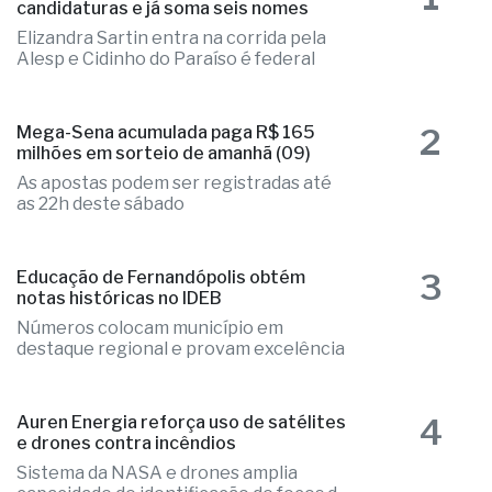
1
Fernandópolis confirma mais três
candidaturas e já soma seis nomes
Elizandra Sartin entra na corrida pela
Alesp e Cidinho do Paraíso é federal
2
Mega-Sena acumulada paga R$ 165
milhões em sorteio de amanhã (09)
As apostas podem ser registradas até
as 22h deste sábado
3
Educação de Fernandópolis obtém
notas históricas no IDEB
Números colocam município em
destaque regional e provam excelência
4
Auren Energia reforça uso de satélites
e drones contra incêndios