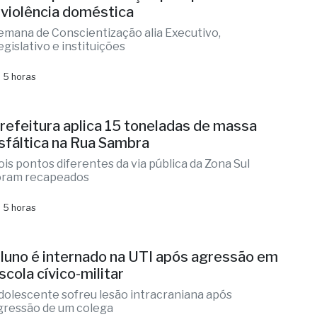
 violência doméstica
emana de Conscientização alia Executivo,
egislativo e instituições
 5 horas
refeitura aplica 15 toneladas de massa
sfáltica na Rua Sambra
ois pontos diferentes da via pública da Zona Sul
oram recapeados
 5 horas
luno é internado na UTI após agressão em
scola cívico-militar
dolescente sofreu lesão intracraniana após
gressão de um colega