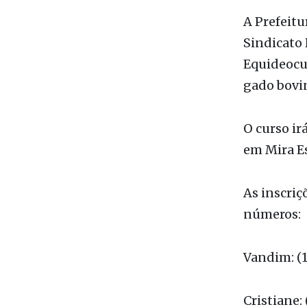
A Prefeitu
Sindicato
Equideocul
gado bovi
O curso ir
em Mira Es
As inscriç
números:
Vandim: (
Cristiane: