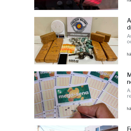
há
A
d
A
o
há
M
n
A
r
há
F