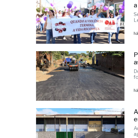
a
S
L
há
P
a
D
f
há
A
e
A
a