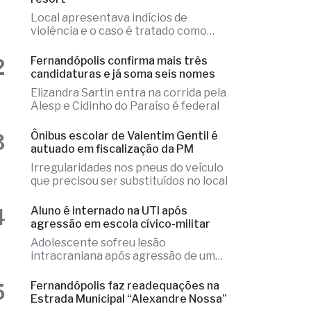
Local apresentava indícios de
violência e o caso é tratado como
investigação
2
Fernandópolis confirma mais três
candidaturas e já soma seis nomes
Elizandra Sartin entra na corrida pela
Alesp e Cidinho do Paraíso é federal
3
Ônibus escolar de Valentim Gentil é
autuado em fiscalização da PM
Irregularidades nos pneus do veículo
que precisou ser substituídos no local
4
Aluno é internado na UTI após
agressão em escola cívico-militar
Adolescente sofreu lesão
intracraniana após agressão de um
colega
5
Fernandópolis faz readequações na
Estrada Municipal “Alexandre Nossa”