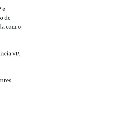
 e
o de
da com o
ncia VP,
intes