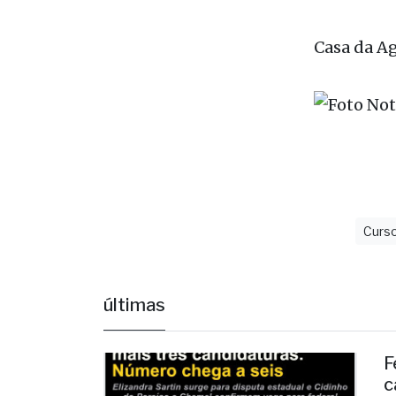
Casa da Ag
Curs
últimas
F
c