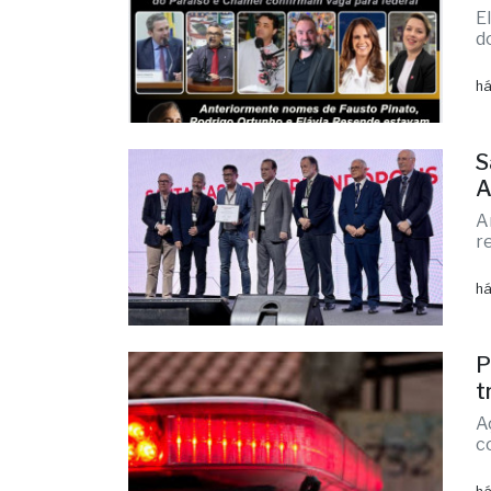
E
d
há
S
A
A
r
há
P
t
A
c