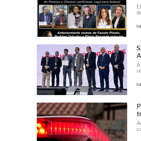
F
c
E
d
há
S
A
A
r
há
P
t