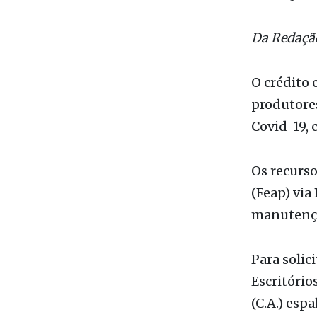
Crédito é 
com a pand
Da Redaçã
O crédito 
produtores
Covid-19, 
Os recurs
(Feap) via
manutençã
Para solic