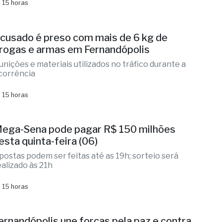
ção integrada identificou vítimas, localizou
omparsas na Washington Luís
 15 horas
cusado é preso com mais de 6 kg de
rogas e armas em Fernandópolis
unições e materiais utilizados no tráfico durante a
corrência
 15 horas
ega-Sena pode pagar R$ 150 milhões
esta quinta-feira (06)
postas podem ser feitas até as 19h; sorteio será
ealizado às 21h