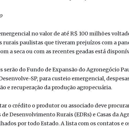
voltado aos produtores rurais paulistas que tiveram 
emia da Covid-19 - Foto: Reprodução
o
emergencial no valor de até R$ 100 milhões voltad
 rurais paulistas que tiveram prejuízos com a pa
com a seca ou com as recentes geadas está disponív
os serão do Fundo de Expansão do Agronegócio Pau
 Desenvolve-SP, para custeio emergencial, despesa
o e recuperação da produção agropecuária.
itar o crédito o produtor ou associado deve procura