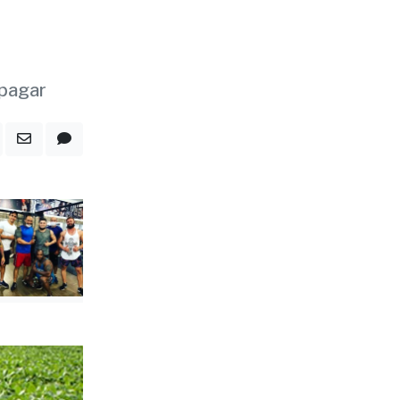
dutor
 pagar