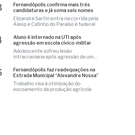
Local apresentava indícios de
violência e o caso é tratado como
investigação
3
Fernandópolis confirma mais três
candidaturas e já soma seis nomes
Elizandra Sartin entra na corrida pela
Alesp e Cidinho do Paraíso é federal
4
Aluno é internado na UTI após
agressão em escola cívico-militar
Adolescente sofreu lesão
intracraniana após agressão de um
colega
5
Fernandópolis faz readequações na
Estrada Municipal “Alexandre Nossa”
Trabalho visa à otimização do
escoamento da produção agrícola