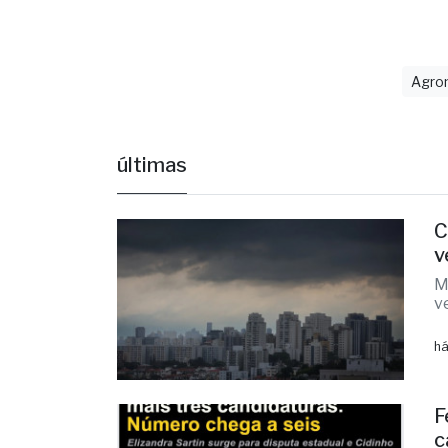
pelo solic
Agro
últimas
C
v
M
v
há