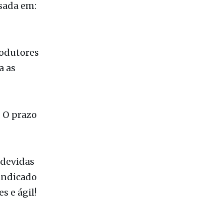
icultura
s
sada em:
rodutores
a as
. O prazo
 devidas
 indicado