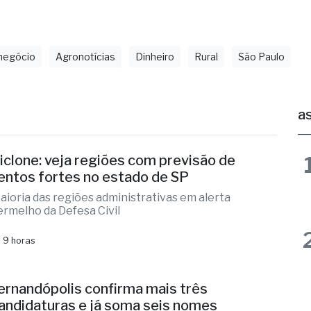
itante após a liberação. Tudo de forma muito simple
negócio
Agronotícias
Dinheiro
Rural
São Paulo
as
iclone: veja regiões com previsão de
entos fortes no estado de SP
aioria das regiões administrativas em alerta
ermelho da Defesa Civil
 9 horas