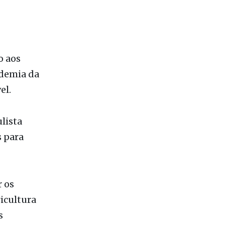
prejuízos
o aos
ndemia da
el.
lista
s para
r os