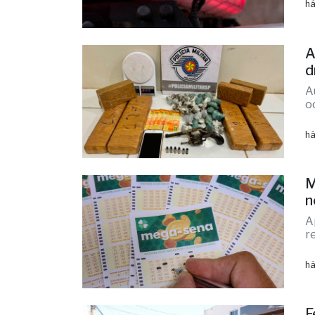
A
c
há
A
d
A
o
há
M
n
A
r