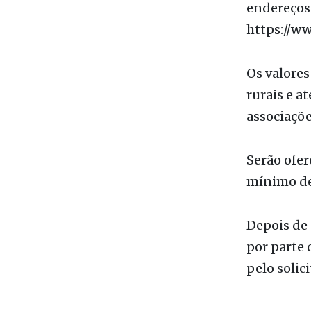
Escritório
(C.A.) esp
endereços 
https://ww
Os valores
rurais e a
associaçõe
Serão ofer
mínimo de
Depois de
por parte 