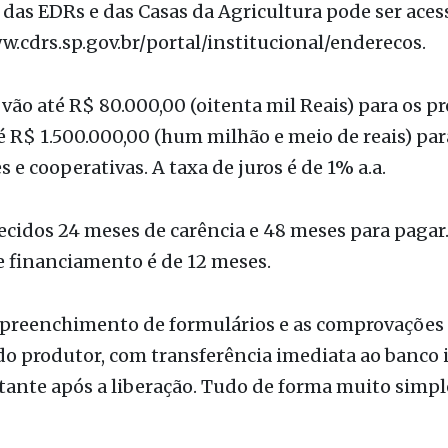
s de Desenvolvimento Rurais (EDRs) e Casas da Agr
alhados por todo Estado. A lista com os contatos e o
das EDRs e das Casas da Agricultura pode ser aces
w.cdrs.sp.gov.br/portal/institucional/enderecos.
 vão até R$ 80.000,00 (oitenta mil Reais) para os p
té R$ 1.500.000,00 (hum milhão e meio de reais) par
s e cooperativas. A taxa de juros é de 1% a.a.
ecidos 24 meses de carência e 48 meses para pagar
 financiamento é de 12 meses.
 preenchimento de formulários e as comprovações
do produtor, com transferência imediata ao banco