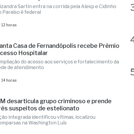
ernandópolis confirma mais três
andidaturas e já soma seis nomes
lizandra Sartin entra na corrida pela Alesp e Cidinho
o Paraíso é federal
 12 horas
anta Casa de Fernandópolis recebe Prêmio
cesso Hospitalar
mpliação do acesso aos serviços e fortalecimento da
ede de atendimento
 14 horas
M desarticula grupo criminoso e prende
rês suspeitos de estelionato