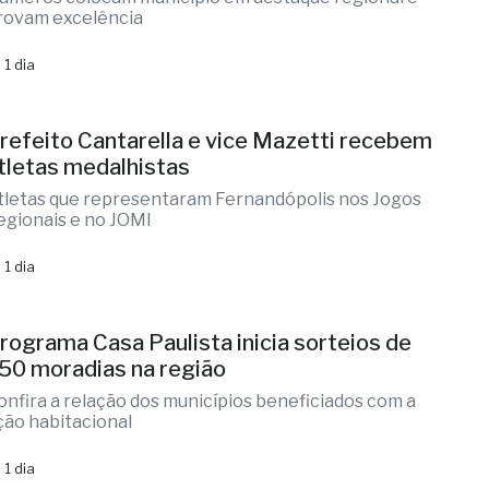
rovam excelência
 1 dia
refeito Cantarella e vice Mazetti recebem
tletas medalhistas
tletas que representaram Fernandópolis nos Jogos
egionais e no JOMI
 1 dia
rograma Casa Paulista inicia sorteios de
50 moradias na região
onfira a relação dos municípios beneficiados com a
ção habitacional
 1 dia