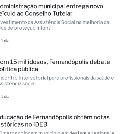
dministração municipal entrega novo
eículo ao Conselho Tutelar
nvestimento da Assistência Social na melhoria da
ede de proteção infantil
 1 dia
om 15 mil idosos, Fernandópolis debate
olítica pública
ncontro Intersetorial para profissionais da saúde e
ssistência social
 1 dia
ducação de Fernandópolis obtém notas
istóricas no IDEB
úmeros colocam município em destaque regional e