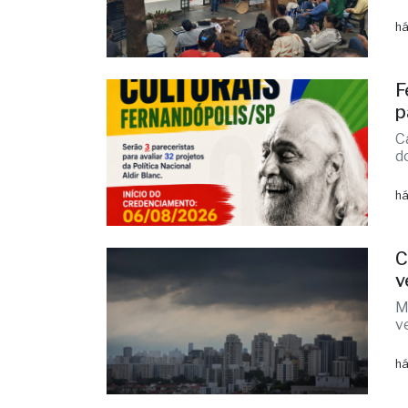
há
F
p
C
d
há
C
v
M
v
há