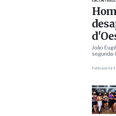
ENCONTRAD
Home
desa
d'Oe
João Eugên
segunda-f
Publicada há 4