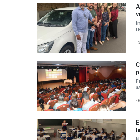
A
v
I
r
há
C
p
E
a
há
E
h
N