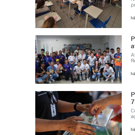
p
há
P
a
A
R
há
P
7
C
a
há