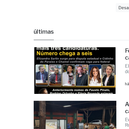
Desa
últimas
F
c
E
d
há
A
c
E
R