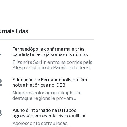
 mais lidas
1
Fernandópolis confirma mais três
candidaturas e já soma seis nomes
Elizandra Sartin entra na corrida pela
Alesp e Cidinho do Paraíso é federal
2
Educação de Fernandópolis obtém
notas históricas no IDEB
Números colocam município em
destaque regional e provam
excelência
3
Aluno é internado na UTI após
agressão em escola cívico-militar
Adolescente sofreu lesão