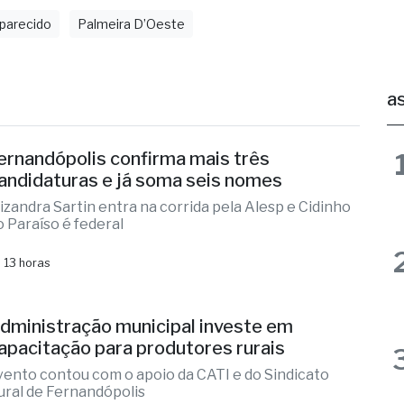
parecido
Palmeira D’Oeste
as
ernandópolis confirma mais três
andidaturas e já soma seis nomes
lizandra Sartin entra na corrida pela Alesp e Cidinho
o Paraíso é federal
 13 horas
dministração municipal investe em
apacitação para produtores rurais
vento contou com o apoio da CATI e do Sindicato
ural de Fernandópolis