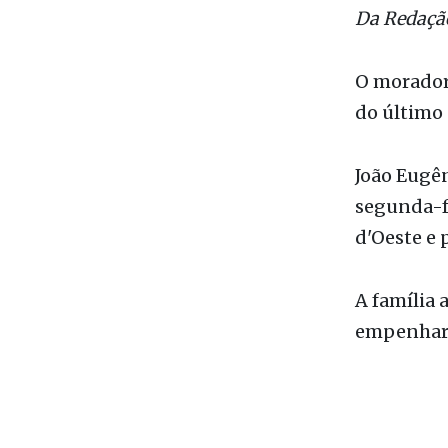
Da Redaçã
O morador 
do último 
João Eugên
segunda-fe
d'Oeste e 
A família 
empenhara