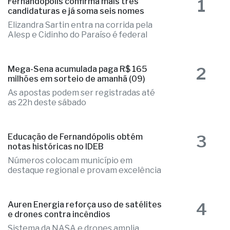
1
Fernandópolis confirma mais três
candidaturas e já soma seis nomes
Elizandra Sartin entra na corrida pela
Alesp e Cidinho do Paraíso é federal
2
Mega-Sena acumulada paga R$ 165
milhões em sorteio de amanhã (09)
As apostas podem ser registradas até
as 22h deste sábado
3
Educação de Fernandópolis obtém
notas históricas no IDEB
Números colocam município em
destaque regional e provam excelência
4
Auren Energia reforça uso de satélites
e drones contra incêndios
Sistema da NASA e drones amplia