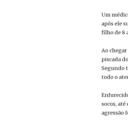
Da Redaçã
Um médico
após ele s
filho de 8
Ao chegar 
piscada do
Segundo te
todo o at
Enfurecido
socos, até