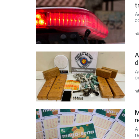
P
t
A
c
há
A
d
A
o
há
M
n