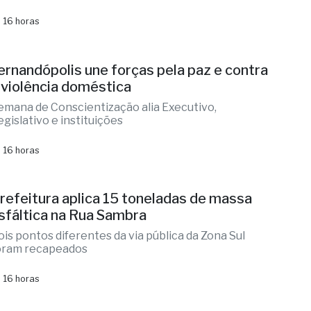
postas podem ser feitas até as 19h; sorteio será
ealizado às 21h
 16 horas
ernandópolis une forças pela paz e contra
 violência doméstica
emana de Conscientização alia Executivo,
egislativo e instituições
 16 horas
refeitura aplica 15 toneladas de massa
sfáltica na Rua Sambra
ois pontos diferentes da via pública da Zona Sul
oram recapeados