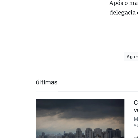
agressão f
Após o mar
delegacia 
Agre
últimas
C
v
M