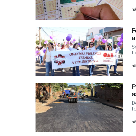
A
r
há
F
a
S
L
há
P
a
D
f