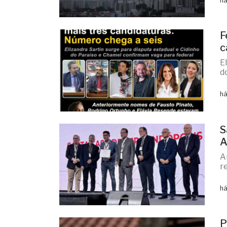
v
há
F
c
E
d
há
S
A
A
r
há