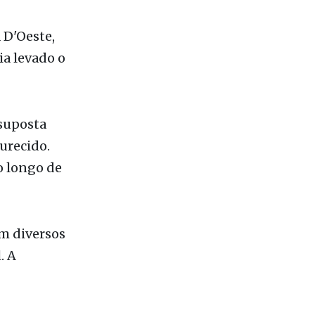
 D'Oeste,
a levado o
 suposta
urecido.
o longo de
om diversos
. A