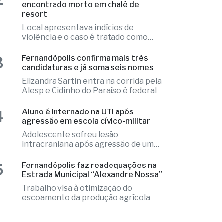
que precisou ser substituídos no local
2
Ex-radialista Marcelo "Toto" é
encontrado morto em chalé de
resort
Local apresentava indícios de
violência e o caso é tratado como
investigação
3
Fernandópolis confirma mais três
candidaturas e já soma seis nomes
Elizandra Sartin entra na corrida pela
Alesp e Cidinho do Paraíso é federal
4
Aluno é internado na UTI após
agressão em escola cívico-militar
Adolescente sofreu lesão
intracraniana após agressão de um
colega
5
Fernandópolis faz readequações na
Estrada Municipal “Alexandre Nossa”
Trabalho visa à otimização do