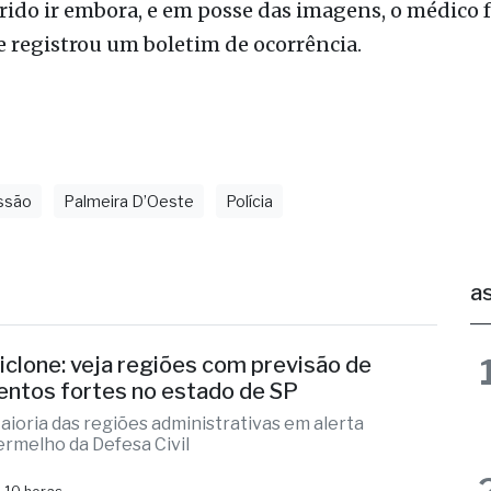
oi registrada pelas câmeras do hospital.
ido ir embora, e em posse das imagens, o médico fo
e registrou um boletim de ocorrência.
ssão
Palmeira D’Oeste
Polícia
as
iclone: veja regiões com previsão de
entos fortes no estado de SP
aioria das regiões administrativas em alerta