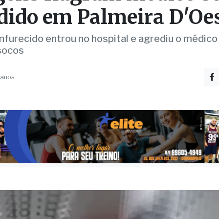
ens flagram médico s
dido em Palmeira D'Oe
urecido entrou no hospital e agrediu o médic
socos
 anos