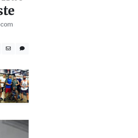
endo
ste
o com