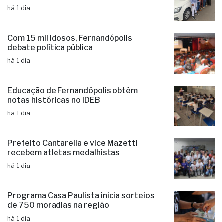
há 1 dia
Com 15 mil idosos, Fernandópolis
debate política pública
há 1 dia
Educação de Fernandópolis obtém
notas históricas no IDEB
há 1 dia
Prefeito Cantarella e vice Mazetti
recebem atletas medalhistas
há 1 dia
Programa Casa Paulista inicia sorteios
de 750 moradias na região
há 1 dia