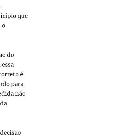
 o
ão do
 essa
correto é
ordo para
edida não
 da
 decisão
 manhã os
islativo