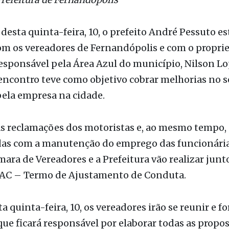
esta quinta-feira, 10, o prefeito André Pessuto es
m os vereadores de Fernandópolis e com o proprie
esponsável pela Área Azul do município, Nilson L
encontro teve como objetivo cobrar melhorias no s
pela empresa na cidade.
as reclamações dos motoristas e, ao mesmo tempo,
as com a manutenção do emprego das funcionárias
âmara de Vereadores e a Prefeitura vão realizar junt
AC – Termo de Ajustamento de Conduta.
a quinta-feira, 10, os vereadores irão se reunir e 
ue ficará responsável por elaborar todas as propos
na prestação de serviço oferecido pela empresa. A
serão entregues para a Procuradoria Geral do Mun