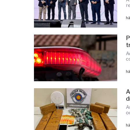
P
t
A
c
há
A
d
A
o
há
M