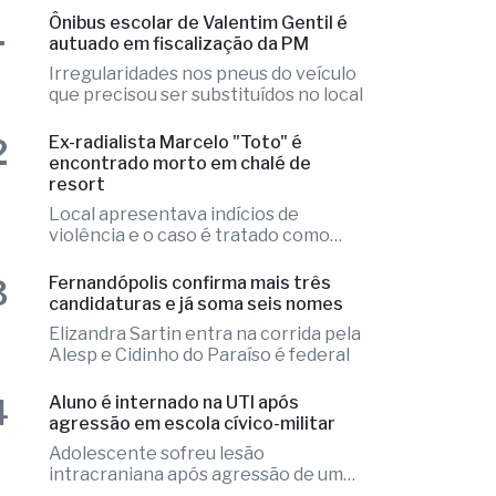
Irregularidades nos pneus do veículo
que precisou ser substituídos no local
2
Ex-radialista Marcelo "Toto" é
encontrado morto em chalé de
resort
Local apresentava indícios de
violência e o caso é tratado como
investigação
3
Fernandópolis confirma mais três
candidaturas e já soma seis nomes
Elizandra Sartin entra na corrida pela
Alesp e Cidinho do Paraíso é federal
4
Aluno é internado na UTI após
agressão em escola cívico-militar
Adolescente sofreu lesão
intracraniana após agressão de um
colega
5
Fernandópolis faz readequações na
Estrada Municipal “Alexandre Nossa”