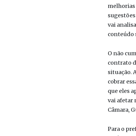
vai analis
conteúdo 
O não cum
contrato d
situação. 
cobrar ess
que eles 
vai afetar
Câmara, G
Para o pre
será semp
vereadores