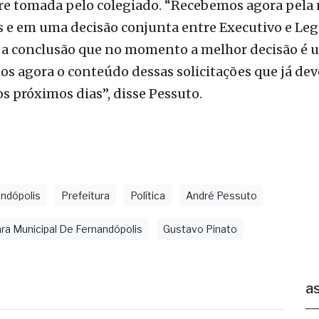
a conclusão que no momento a melhor decisão é 
 agora o conteúdo dessas solicitações que já dev
s próximos dias”, disse Pessuto.
ndópolis
Prefeitura
Política
André Pessuto
a Municipal De Fernandópolis
Gustavo Pinato
as
iclone: veja regiões com previsão de
entos fortes no estado de SP