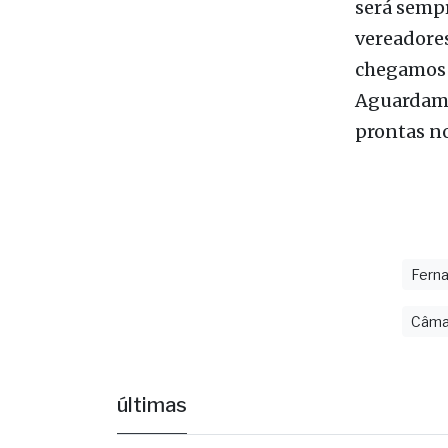
chegamos 
Aguardamos
prontas no
Ferna
Câmar
últimas
C
v