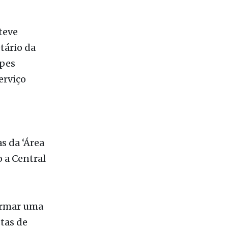
teve
tário da
opes
erviço
 da ‘Área
o a Central
formar uma
tas de
s
icípio que