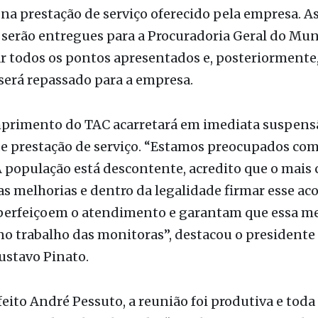
ar todos os pontos apresentados e, posteriormente,
será repassado para a empresa.
primento do TAC acarretará em imediata suspens
e prestação de serviço. “Estamos preocupados com
A população está descontente, acredito que o mais 
as melhorias e dentro da legalidade firmar esse ac
aperfeiçoem o atendimento e garantam que essa m
 no trabalho das monitoras”, destacou o presidente
ustavo Pinato.
feito André Pessuto, a reunião foi produtiva e toda
re tomada pelo colegiado. “Recebemos agora pela
 e em uma decisão conjunta entre Executivo e Leg