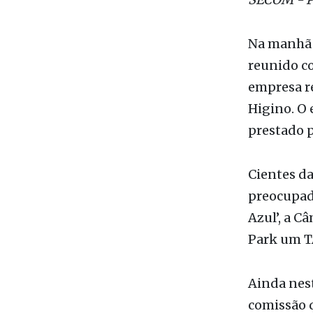
Na manhã d
reunido co
empresa r
Higino. O 
prestado 
Cientes d
preocupad
Azul’, a C
Park um T
Ainda nest
comissão q
melhorias 
sugestões 