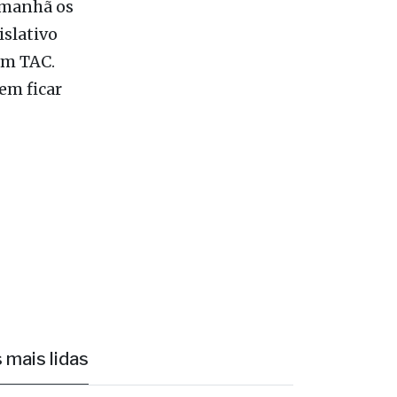
um TAC.
em ficar
 mais lidas
1
Ônibus escolar de Valentim Gentil é
autuado em fiscalização da PM