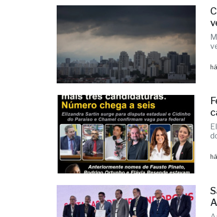
M
v
há
F
c
E
d
há
S
A
A
r
há