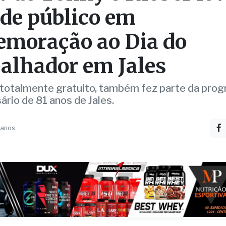
 de Tonny e Kleber le
de público em
moração ao Dia do
alhador em Jales
 totalmente gratuito, também fez parte da pro
ário de 81 anos de Jales.
 anos