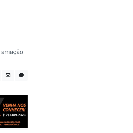
va
gramação