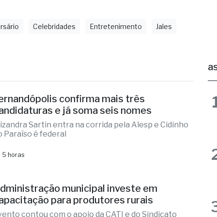
rsário
Celebridades
Entretenimento
Jales
as
ernandópolis confirma mais três
andidaturas e já soma seis nomes
lizandra Sartin entra na corrida pela Alesp e Cidinho
o Paraíso é federal
 5 horas
dministração municipal investe em