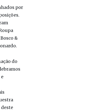
inhados por
posições.
aram
 Roupa
 Bosco &
eonardo.
mação do
celebramos
 e
is