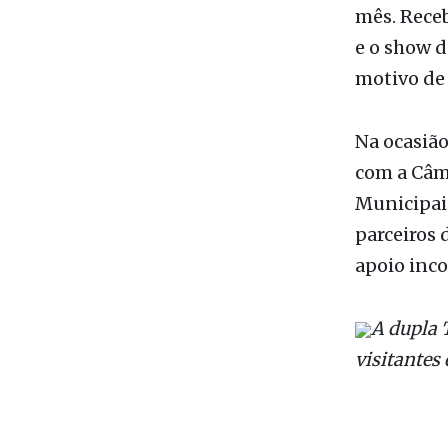
totalmente
Sinfônica,
mês. Receb
e o show d
motivo de 
Na ocasião
com a Câma
Municipais
parceiros 
apoio inco
A dupla 
visitantes