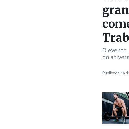
EVENTO
Show
gran
come
Trab
O evento,
do anivers
Publicada há 4