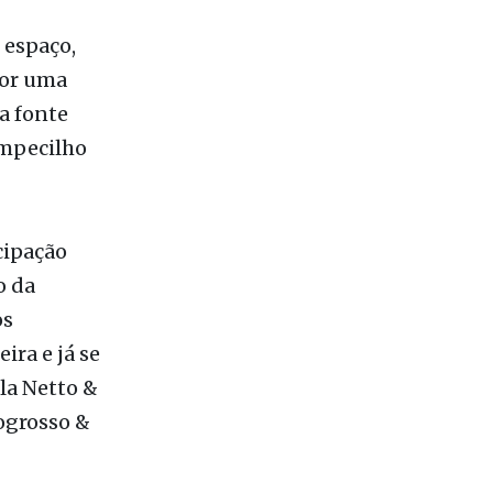
 Dr.
 espaço,
Por uma
a fonte
empecilho
cipação
o da
os
ira e já se
la Netto &
ogrosso &