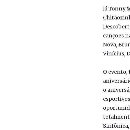
Mathias.
Já Tonny &
Chitãozin
Descobert
canções na
Nova, Brun
Vinícius, 
O evento,
aniversári
o aniversá
esportivos
oportunida