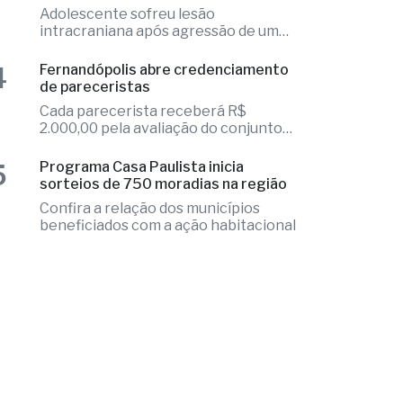
excelência
3
Aluno é internado na UTI após
agressão em escola cívico-militar
Adolescente sofreu lesão
intracraniana após agressão de um
colega
4
Fernandópolis abre credenciamento
de pareceristas
Cada parecerista receberá R$
2.000,00 pela avaliação do conjunto
de projetos
5
Programa Casa Paulista inicia
sorteios de 750 moradias na região
Confira a relação dos municípios
beneficiados com a ação habitacional