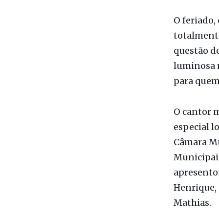
pôde aprov
Euphly Jall
O feriado,
totalmente
questão de
luminosa m
para quem 
O cantor m
especial l
Câmara Mun
Municipais
apresento
Henrique,