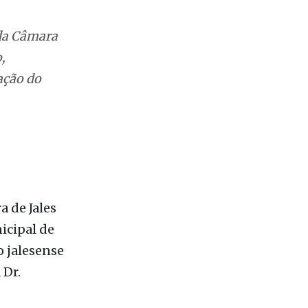
 da Câmara
,
ação do
 de Jales
icipal de
 jalesense