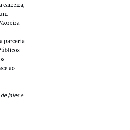
uestra
 deste
 carreira,
 um
Moreira.
a parceria
Públicos
os
ece ao
e Jales e