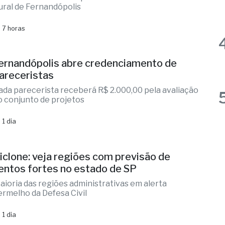
apacitação para produtores rurais
vento contou com o apoio da CATI e do Sindicato
ural de Fernandópolis
 7 horas
ernandópolis abre credenciamento de
areceristas
ada parecerista receberá R$ 2.000,00 pela avaliação
o conjunto de projetos
 1 dia
iclone: veja regiões com previsão de
entos fortes no estado de SP
aioria das regiões administrativas em alerta
ermelho da Defesa Civil