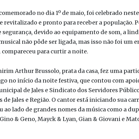
eitar o show com a dupla Tonny & Kleber na Praça
es.
 comemorado no dia 1º de maio, foi celebrado neste
 revitalizado e pronto para receber a população. 
 segurança, devido ao equipamento de som, a lind
usical não pôde ser ligada, mas isso não foi um 
compareceu para curtir a noite.
irim Arthur Brussolo, prata da casa, fez uma parti
ogo no início da noite festiva, que contou com apoi
icipal de Jales e Sindicato dos Servidores Públic
 de Jales e Região. O cantor está iniciando sua carre
u ao lado de grandes nomes da música como a dup
 Gino & Geno, Mayck & Lyan, Gian & Giovani e Mat