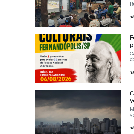
c
E
R
há
F
p
C
d
há
C
v
M
v