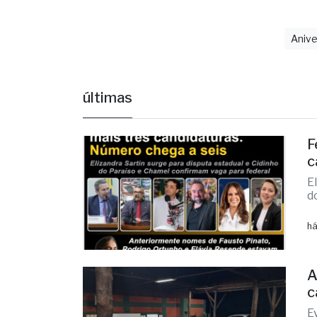
Anive
últimas
F
c
E
d
há
A