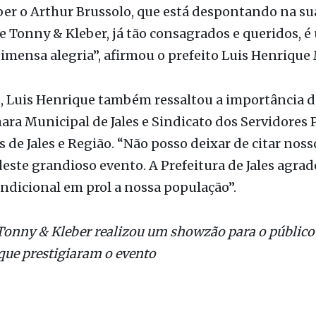
 gratuitas. Tivemos o prazer de assistir nossa Orq
 que tocou com artistas de Jales e região no começo
er o Arthur Brussolo, que está despontando na sua
e Tonny & Kleber, já tão consagrados e queridos, é
imensa alegria”, afirmou o prefeito Luis Henrique 
, Luis Henrique também ressaltou a importância d
ra Municipal de Jales e Sindicato dos Servidores 
 de Jales e Região. “Não posso deixar de citar noss
deste grandioso evento. A Prefeitura de Jales agrad
ndicional em prol a nossa população”.
Tonny & Kleber realizou um showzão para o público d
 que prestigiaram o evento