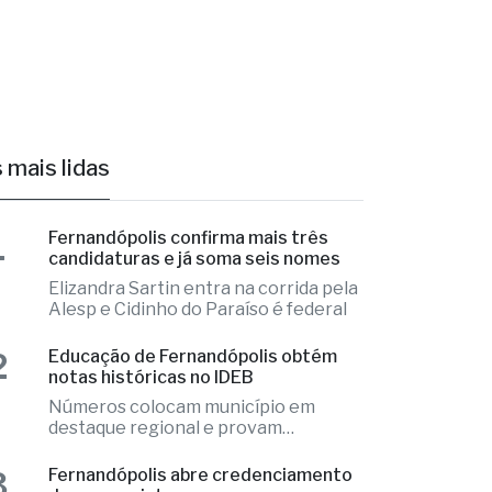
 mais lidas
1
Fernandópolis confirma mais três
candidaturas e já soma seis nomes
Elizandra Sartin entra na corrida pela
Alesp e Cidinho do Paraíso é federal
2
Educação de Fernandópolis obtém
notas históricas no IDEB
Números colocam município em
destaque regional e provam
excelência
3
Fernandópolis abre credenciamento
de pareceristas