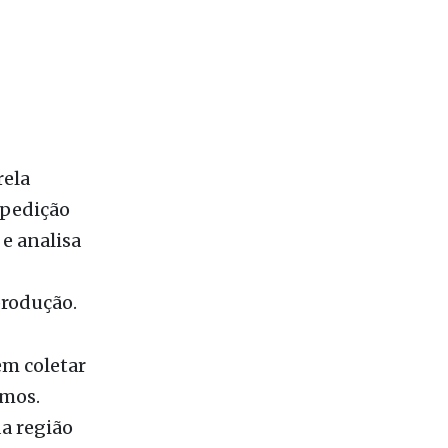
rela
xpedição
 e analisa
produção.
em coletar
emos.
da região
enta a