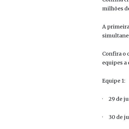
milhões d
A primeir
simultane
Confira o 
equipes a 
Equipe 1:
· 29 de j
· 30 de j