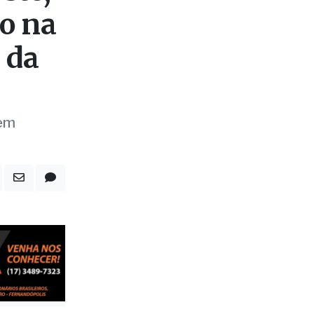
ão na
 da
 em