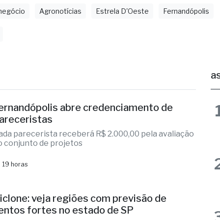
negócio
Agronotícias
Estrela D'Oeste
Fernandópolis
as
ernandópolis abre credenciamento de
areceristas
ada parecerista receberá R$ 2.000,00 pela avaliação
o conjunto de projetos
 19 horas
iclone: veja regiões com previsão de
entos fortes no estado de SP
aioria das regiões administrativas em alerta