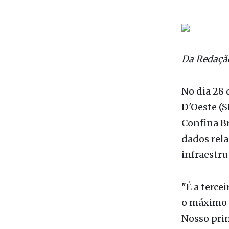
Da Redaçã
No dia 28 
D'Oeste (S
Confina Br
dados rela
infraestru
"É a terce
o máximo 
Nosso prin
do país e 