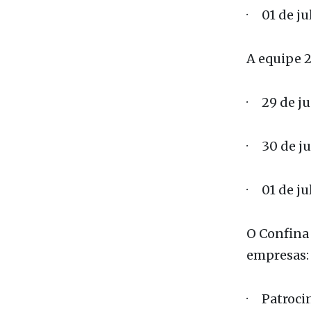
· 01 de ju
A equipe 2
· 29 de ju
· 30 de j
· 01 de ju
O Confina 
empresas:
· Patrocin