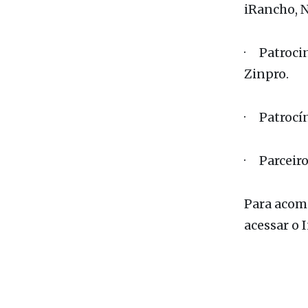
iRancho, 
· Patrocin
Zinpro.
· Patrocí
· Parceiro
Para acomp
acessar o 