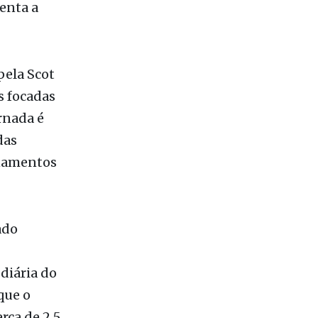
pela Scot
s focadas
rnada é
das
inamentos
ado
 diária do
que o
rca de 2,5