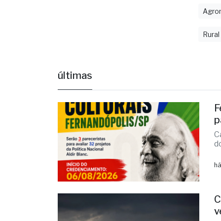
Agro
Rural
últimas
F
p
C
d
há
C
v
M