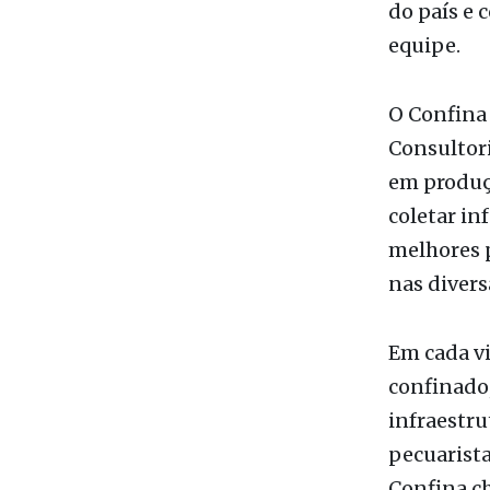
equipe.
O Confina
Consultori
em produçã
coletar i
melhores 
nas divers
Em cada vi
confinado,
infraestru
pecuarista
Confina ch