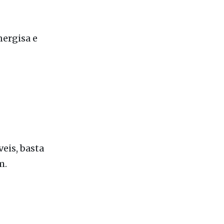
nergisa e
eis, basta
m.