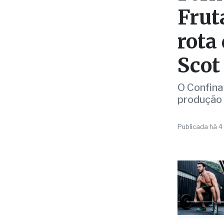
Frut
rota
Scot
O Confina
produção 
Publicada há 4