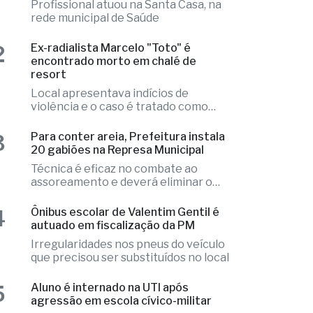
1
Morre aos 42 anos o médico e
cirurgião Dr. Alfredo Pio
Profissional atuou na Santa Casa, na
rede municipal de Saúde
2
Ex-radialista Marcelo "Toto" é
encontrado morto em chalé de
resort
Local apresentava indícios de
violência e o caso é tratado como
investigação
3
Para conter areia, Prefeitura instala
20 gabiões na Represa Municipal
Técnica é eficaz no combate ao
assoreamento e deverá eliminar o
problema
4
Ônibus escolar de Valentim Gentil é
autuado em fiscalização da PM
Irregularidades nos pneus do veículo
que precisou ser substituídos no local