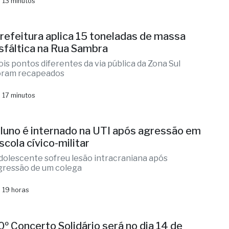
emana de Conscientização alia Executivo,
egislativo e instituições
 13 minutos
refeitura aplica 15 toneladas de massa
sfáltica na Rua Sambra
ois pontos diferentes da via pública da Zona Sul
oram recapeados
 17 minutos
luno é internado na UTI após agressão em
scola cívico-militar
dolescente sofreu lesão intracraniana após
gressão de um colega
 19 horas