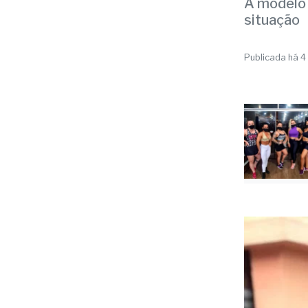
em h
A modelo 
situação
Publicada há 4