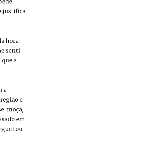
 pede
justifica
la hora
me senti
 que a
u a
região e
se ‘moça,
essado em