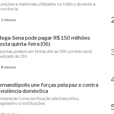
cusado é preso com mais de 6 kg de
rogas e armas em Fernandópolis
unições e materiais utilizados no tráfico durante a
corrência
 2 minutos
ega-Sena pode pagar R$ 150 milhões
esta quinta-feira (06)
postas podem ser feitas até as 19h; sorteio será
ealizado às 21h
 8 minutos
ernandópolis une forças pela paz e contra
 violência doméstica