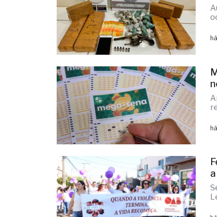
A
d
A
o
há
M
n
A
r
há
F
a