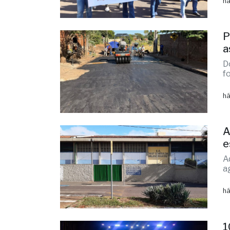
S
L
há
P
a
D
f
há
A
e
A
a
há