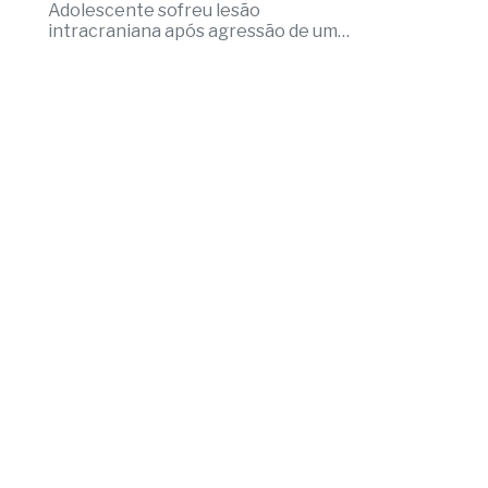
5
Aluno é internado na UTI após
agressão em escola cívico-militar
Adolescente sofreu lesão
intracraniana após agressão de um
colega