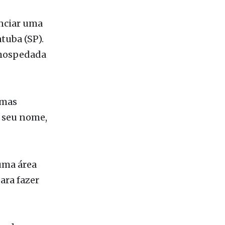
nciar uma
tuba (SP).
 hospedada
 mas
 seu nome,
 uma área
ara fazer