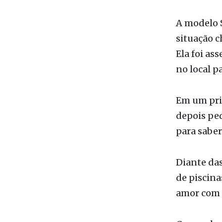
Da Redaçã
A modelo 
situação c
Ela foi a
no local p
Em um pri
depois pe
para saber 
Diante das
de piscina