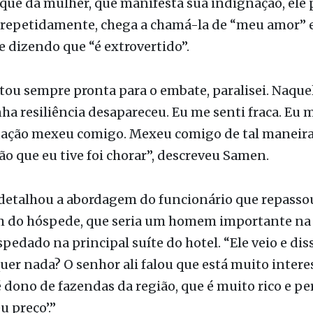
ocê”, disse.
que da mulher, que manifesta sua indignação, ele
repetidamente, chega a chamá-la de “meu amor” e 
e dizendo que “é extrovertido”.
tou sempre pronta para o embate, paralisei. Naque
ha resiliência desapareceu. Eu me senti fraca. Eu 
tuação mexeu comigo. Mexeu comigo de tal maneira
ão que eu tive foi chorar”, descreveu Samen.
detalhou a abordagem do funcionário que repasso
do hóspede, que seria um homem importante na 
spedado na principal suíte do hotel. “Ele veio e dis
uer nada? O senhor ali falou que está muito inter