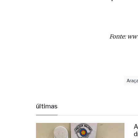
você, que 
qual era se
Fonte: ww
Araç
últimas