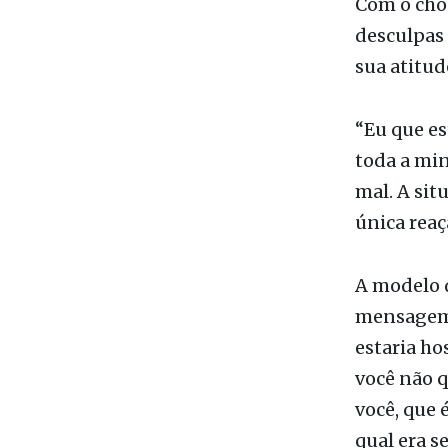
amor com v
Com o cho
desculpas 
sua atitud
“Eu que es
toda a min
mal. A si
única reaç
A modelo 
mensagem 
estaria ho
você não q