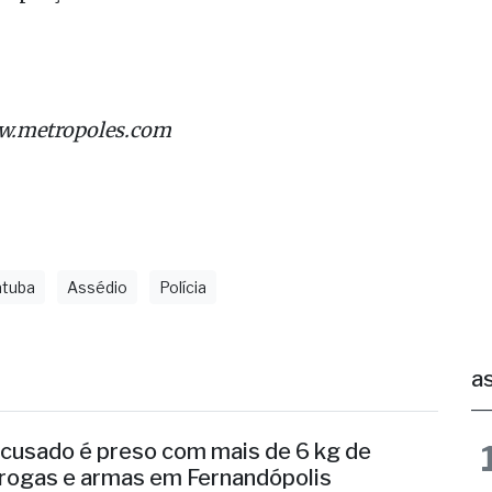
é dono de fazendas da região, que é muito rico e p
u preço’.”
w.metropoles.com
atuba
Assédio
Polícia
as