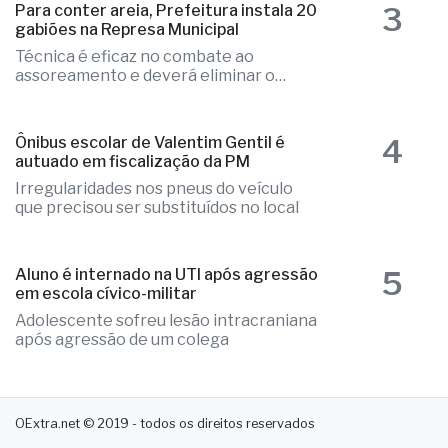
e o caso é tratado como investigação
3
Para conter areia, Prefeitura instala 20
gabiões na Represa Municipal
Técnica é eficaz no combate ao
assoreamento e deverá eliminar o
problema
4
Ônibus escolar de Valentim Gentil é
autuado em fiscalização da PM
Irregularidades nos pneus do veículo
que precisou ser substituídos no local
5
Aluno é internado na UTI após agressão
em escola cívico-militar
Adolescente sofreu lesão intracraniana
após agressão de um colega