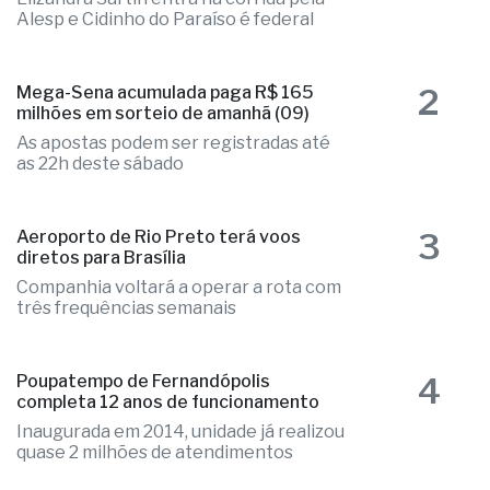
candidaturas e já soma seis nomes
Elizandra Sartin entra na corrida pela
Alesp e Cidinho do Paraíso é federal
2
Mega-Sena acumulada paga R$ 165
milhões em sorteio de amanhã (09)
As apostas podem ser registradas até
as 22h deste sábado
3
Aeroporto de Rio Preto terá voos
diretos para Brasília
Companhia voltará a operar a rota com
três frequências semanais
4
Poupatempo de Fernandópolis
completa 12 anos de funcionamento
Inaugurada em 2014, unidade já realizou
quase 2 milhões de atendimentos