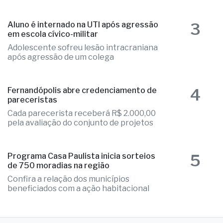
2
Educação de Fernandópolis obtém
notas históricas no IDEB
Números colocam município em
destaque regional e provam excelência
3
Aluno é internado na UTI após agressão
em escola cívico-militar
Adolescente sofreu lesão intracraniana
após agressão de um colega
4
Fernandópolis abre credenciamento de
pareceristas
Cada parecerista receberá R$ 2.000,00
pela avaliação do conjunto de projetos
5
Programa Casa Paulista inicia sorteios
de 750 moradias na região