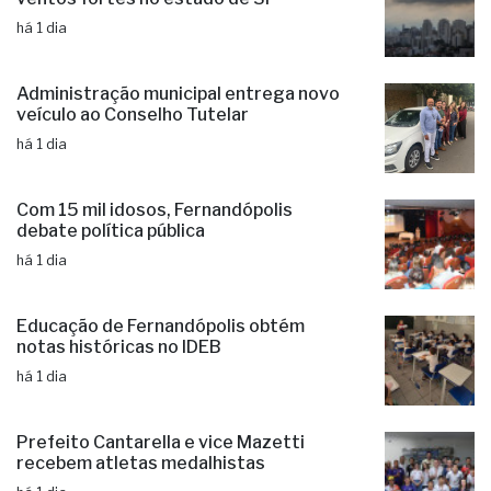
há 1 dia
Ciclone: veja regiões com previsão de
ventos fortes no estado de SP
há 1 dia
Administração municipal entrega novo
veículo ao Conselho Tutelar
há 1 dia
Com 15 mil idosos, Fernandópolis
debate política pública
há 1 dia
Educação de Fernandópolis obtém
notas históricas no IDEB
há 1 dia