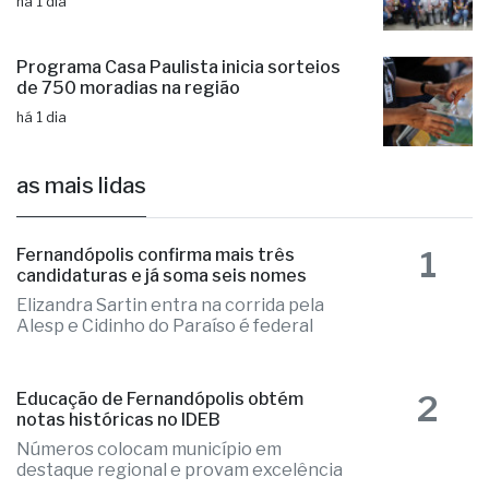
Prefeito Cantarella e vice Mazetti
recebem atletas medalhistas
há 1 dia
Programa Casa Paulista inicia sorteios
de 750 moradias na região
há 1 dia
as mais lidas
1
Fernandópolis confirma mais três
candidaturas e já soma seis nomes
Elizandra Sartin entra na corrida pela
Alesp e Cidinho do Paraíso é federal