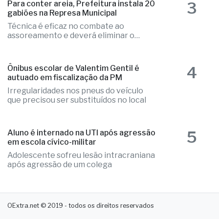
e o caso é tratado como investigação
3
Para conter areia, Prefeitura instala 20
gabiões na Represa Municipal
Técnica é eficaz no combate ao
assoreamento e deverá eliminar o
problema
4
Ônibus escolar de Valentim Gentil é
autuado em fiscalização da PM
Irregularidades nos pneus do veículo
que precisou ser substituídos no local
5
Aluno é internado na UTI após agressão
em escola cívico-militar
Adolescente sofreu lesão intracraniana
após agressão de um colega