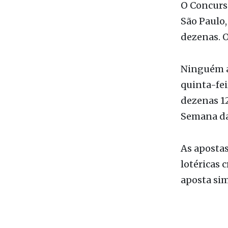
O Concurso
São Paulo,
dezenas. O
Ninguém ac
quinta-fei
dezenas 12
Semana da
As apostas
lotéricas 
aposta sim