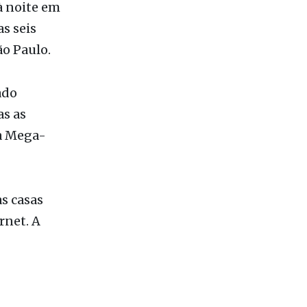
à noite em
s seis
ão Paulo.
ado
as as
da Mega-
as casas
rnet. A