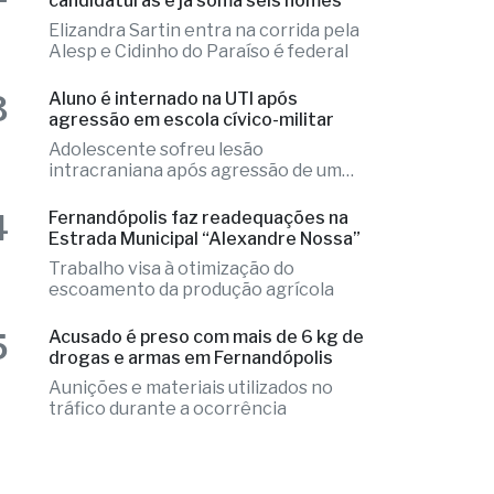
2
candidaturas e já soma seis nomes
Elizandra Sartin entra na corrida pela
Alesp e Cidinho do Paraíso é federal
3
Aluno é internado na UTI após
agressão em escola cívico-militar
Adolescente sofreu lesão
intracraniana após agressão de um
colega
4
Fernandópolis faz readequações na
Estrada Municipal “Alexandre Nossa”
Trabalho visa à otimização do
escoamento da produção agrícola
5
Acusado é preso com mais de 6 kg de
drogas e armas em Fernandópolis
Aunições e materiais utilizados no
tráfico durante a ocorrência