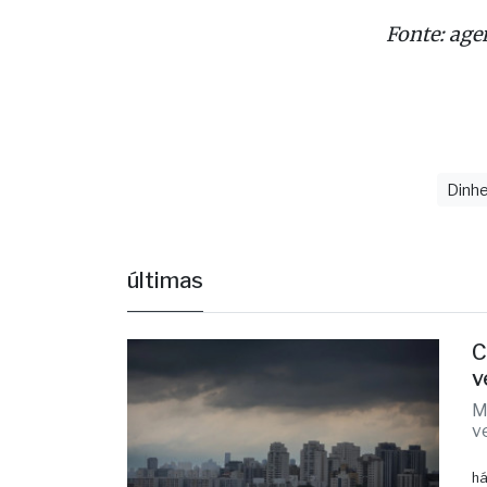
Fonte: age
Dinhe
últimas
C
v
M
v