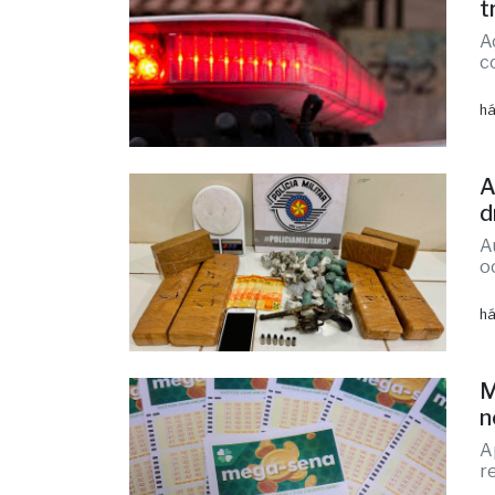
t
A
c
há
A
d
A
o
há
M
n
A
r