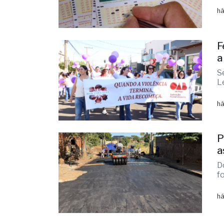
há
F
a
S
L
há
P
a
D
f
há