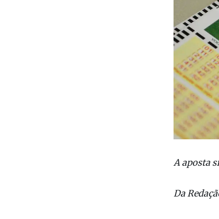
A aposta s
Da Redação