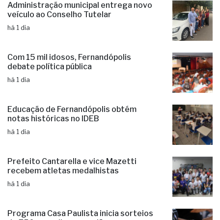
Administração municipal entrega novo
veículo ao Conselho Tutelar
há 1 dia
Com 15 mil idosos, Fernandópolis
debate política pública
há 1 dia
Educação de Fernandópolis obtém
notas históricas no IDEB
há 1 dia
Prefeito Cantarella e vice Mazetti
recebem atletas medalhistas
há 1 dia
Programa Casa Paulista inicia sorteios