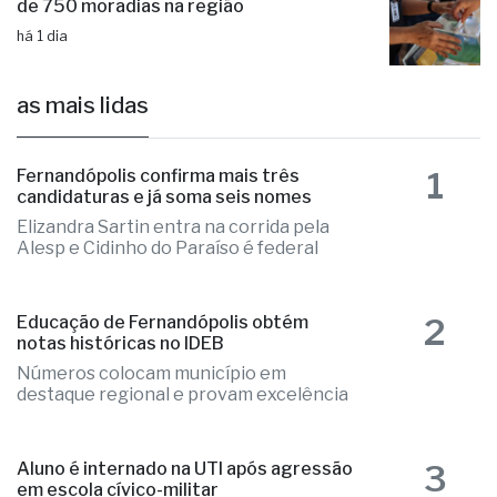
de 750 moradias na região
há 1 dia
as mais lidas
1
Fernandópolis confirma mais três
candidaturas e já soma seis nomes
Elizandra Sartin entra na corrida pela
Alesp e Cidinho do Paraíso é federal
2
Educação de Fernandópolis obtém
notas históricas no IDEB
Números colocam município em
destaque regional e provam excelência
3
Aluno é internado na UTI após agressão
em escola cívico-militar