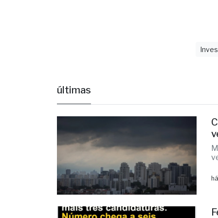
O caso seg
Inves
últimas
C
v
M
v
há