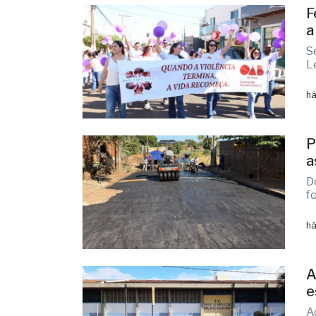
há
F
a
S
L
há
P
a
D
f
há