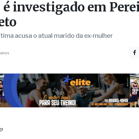
O
pro contra menina de 1
 é investigado em Pere
eto
ítima acusa o atual marido da ex-mulher
 anos