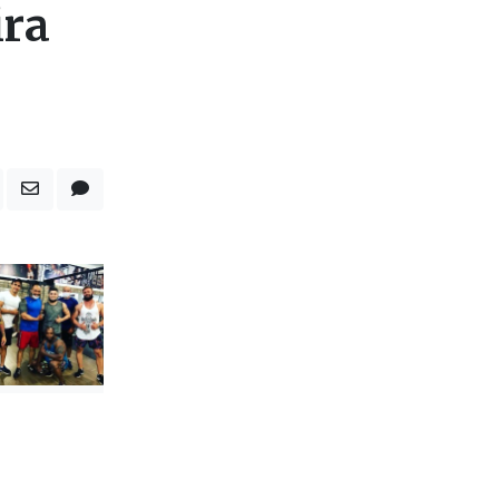
1
ira