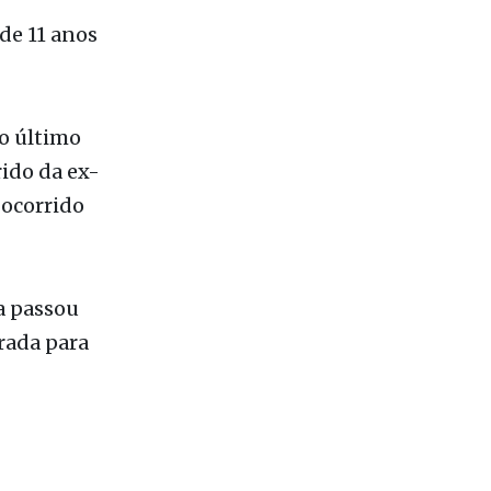
de 11 anos
o último
rido da ex-
 ocorrido
a passou
rada para