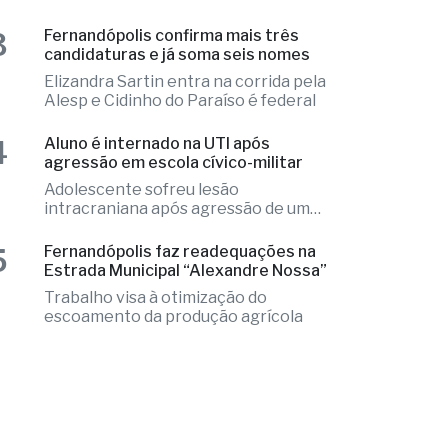
resort
Local apresentava indícios de
violência e o caso é tratado como
investigação
3
Fernandópolis confirma mais três
candidaturas e já soma seis nomes
Elizandra Sartin entra na corrida pela
Alesp e Cidinho do Paraíso é federal
4
Aluno é internado na UTI após
agressão em escola cívico-militar
Adolescente sofreu lesão
intracraniana após agressão de um
colega
5
Fernandópolis faz readequações na
Estrada Municipal “Alexandre Nossa”
Trabalho visa à otimização do
escoamento da produção agrícola