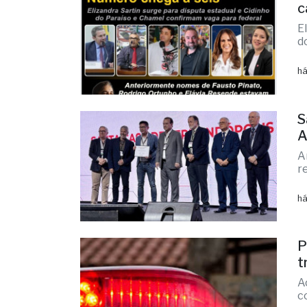
F
c
E
d
há
S
A
A
r
há
P