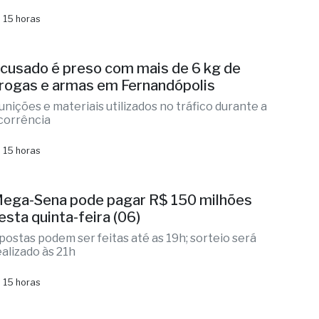
rês suspeitos de estelionato
ção integrada identificou vítimas, localizou
omparsas na Washington Luís
 15 horas
cusado é preso com mais de 6 kg de
rogas e armas em Fernandópolis
unições e materiais utilizados no tráfico durante a
corrência
 15 horas
ega-Sena pode pagar R$ 150 milhões
esta quinta-feira (06)
postas podem ser feitas até as 19h; sorteio será
ealizado às 21h