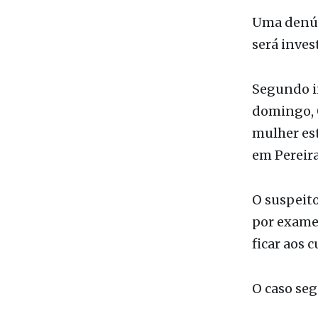
Da Redaçã
Uma denún
será invest
Segundo i
domingo, 0
mulher est
em Pereira
O suspeito
por exame
ficar aos 