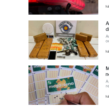
t
A
c
há
A
d
A
o
há
M
n
A
r