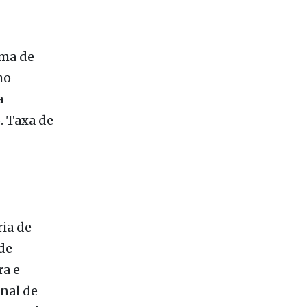
menos três
 2.
oma de
ho
a
6. Taxa de
ia de
de