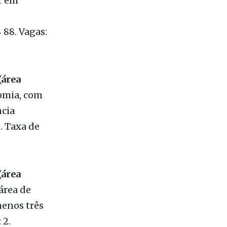
r em
 88. Vagas:
(área
omia, com
ncia
6. Taxa de
(área
área de