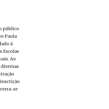
la Souza
o público
ro Paula
lado à
s Escolas
uais. Ao
 diversas
stração
 inscrição
ncerra-se