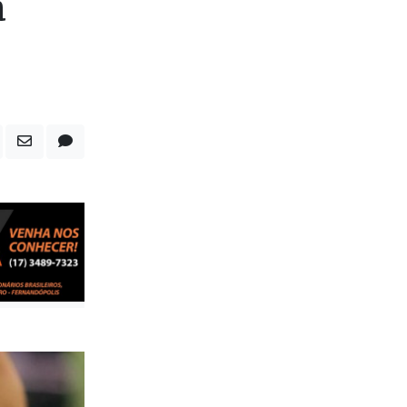
erra
a