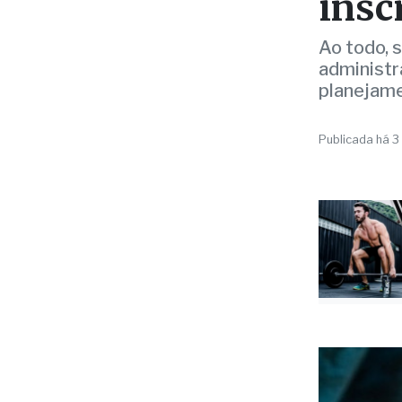
admi
insc
Ao todo, 
administra
planejame
Publicada há 3