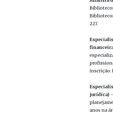
Analista d
Bibliotec
Biblioteco
227.
Especiali
financeir
especializ
profission
inscrição: 
Especiali
jurídica)
–