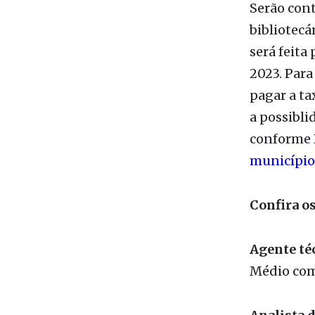
às 16 horas
Serão cont
bibliotecá
será feita
2023. Para
pagar a ta
a possibli
conforme D
município
Confira os
Agente té
Médio comp