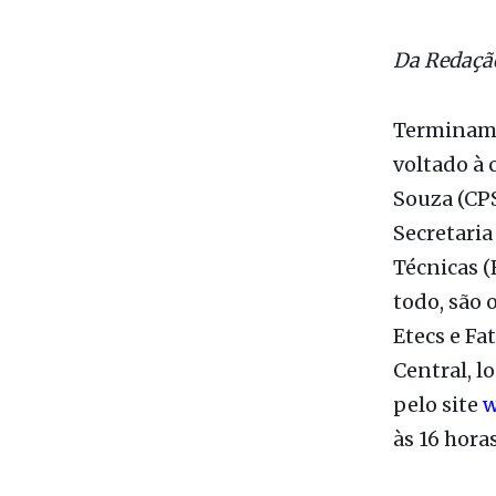
Exame de s
será no dia
Da Redaçã
Terminam n
voltado à 
Souza (CPS
Secretari
Técnicas (
todo, são
Etecs e F
Central, l
pelo site
w