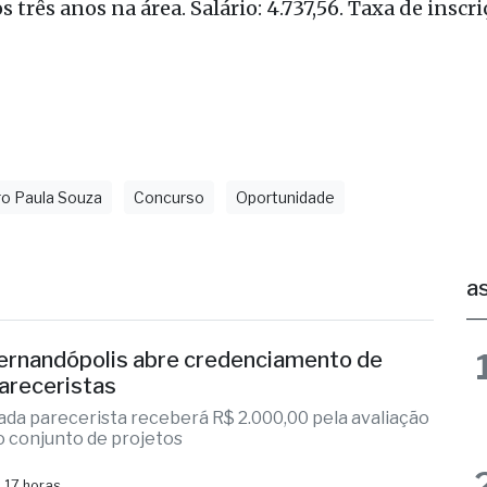
 e Agronomia (Confea), ou Conselho de Arquitetu
de São Paulo (CAU), além de experiência profissio
 três anos na área. Salário: 4.737,56. Taxa de inscri
o Paula Souza
Concurso
Oportunidade
as
ernandópolis abre credenciamento de
areceristas
ada parecerista receberá R$ 2.000,00 pela avaliação