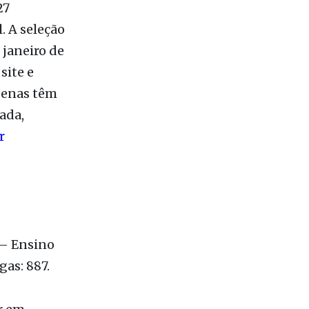
27
. A seleção
 janeiro de
site e
ígenas têm
ada,
r
– Ensino
gas: 887.