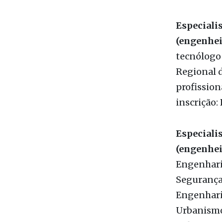
planejamen
anos na áre
Especiali
(engenheir
tecnólogo 
Regional 
profission
inscrição: 
Especiali
(engenhei
Engenhari
Segurança 