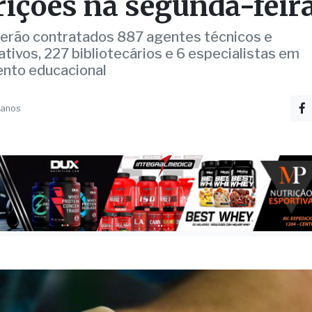
nistrativos do CPS enc
rições na segunda-feir
serão contratados 887 agentes técnicos e
tivos, 227 bibliotecários e 6 especialistas em
nto educacional ‌
 anos