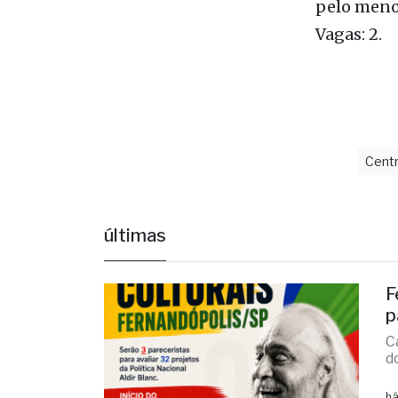
Engenharia
Urbanismo 
pelo menos
Vagas: 2.
Centr
últimas
F
p
C