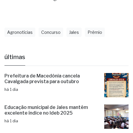
Fonte: cardosinho.blog.br
Agronotícias
Concurso
Jales
Prêmio
últimas
Prefeitura de Macedônia cancela
Cavalgada prevista para outubro
há 1 dia
Educação municipal de Jales mantém
excelente índice no Ideb 2025
há 1 dia