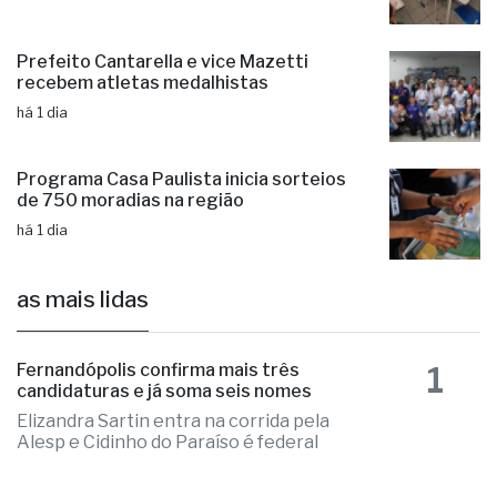
Educação de Fernandópolis obtém
notas históricas no IDEB
há 1 dia
Prefeito Cantarella e vice Mazetti
recebem atletas medalhistas
há 1 dia
Programa Casa Paulista inicia sorteios
de 750 moradias na região
há 1 dia
as mais lidas
1
Fernandópolis confirma mais três
candidaturas e já soma seis nomes
Elizandra Sartin entra na corrida pela