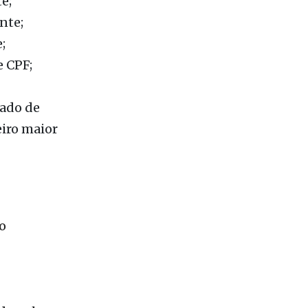
;
 CPF;
cado de
eiro maior
o
da pelo
r ou