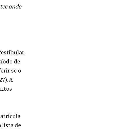
Vestibular
ríodo de
rir se o
27). A
entos
atrícula
 lista de
pante tenha
correrá