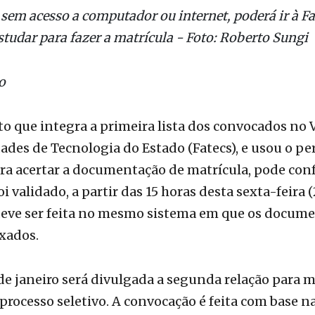
o
o que integra a primeira lista dos convocados no 
ades de Tecnologia do Estado (Fatecs), e usou o pe
ra acertar a documentação de matrícula, pode confe
i validado, a partir das 15 horas desta sexta-feira (
deve ser feita no mesmo sistema em que os docum
xados.
de janeiro será divulgada a segunda relação para m
processo seletivo. A convocação é feita com base na
ção, até o limite de vagas oferecidas. Caso o partici
uma segunda opção de curso, a chamada somente o