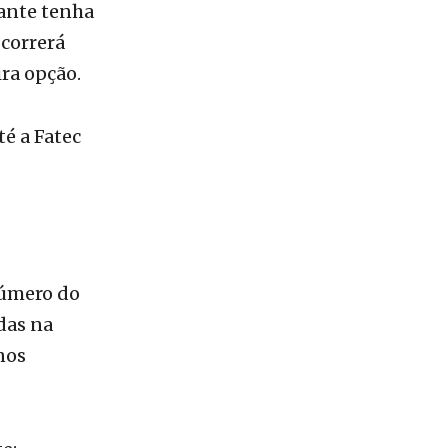
ra opção.
é a Fatec
número do
das na
 nos
e;
nte;