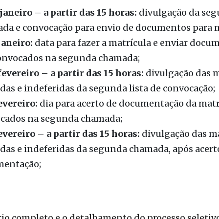
janeiro:
data para fazer a matrícula e enviar docu
onvocados na segunda chamada;
fevereiro – a partir das 15 horas:
divulgação das m
idas e indeferidas da segunda lista de convocação;
evereiro:
dia para acerto de documentação da matr
cados na segunda chamada;
evereiro – a partir das 15 horas:
divulgação das ma
idas e indeferidas da segunda chamada, após acert
entação;
rio completo e o detalhamento do processo seleti
ados no
site
, na
Portaria
ou no
Manual do Candidat