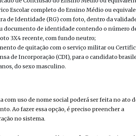
ira de Identidade (RG) com foto, dentro da validade
u documento de identidade contendo o número de
oto 3X4 recente, com fundo neutro;
ento de quitação com o serviço militar ou Certifi
nsa de Incorporação (CDI), para o candidato brasil
 anos, do sexo masculino.
a com uso de nome social poderá ser feita no ato d
to. Ao fazer essa opção, é preciso preencher a
ação no sistema.
to que ingressou no Sistema de Pontuação Acresci
aridade pública precisa apresentar histórico escola