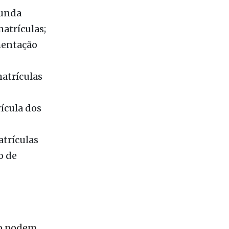
mentação
atrículas
ícula dos
trículas
o de
vo podem
o
.