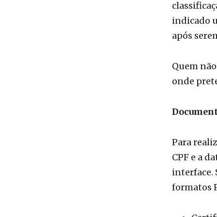
após sere
Quem não t
onde prete
Document
Para reali
CPF e a da
interface.
formatos 
Certi
Histó