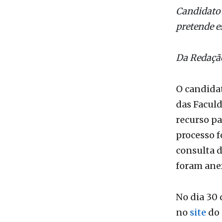
Da Redaçã
O candidat
das Faculd
recurso pa
processo fo
consulta 
foram ane
No dia 30 
no
site
do 
classifica
indicado 