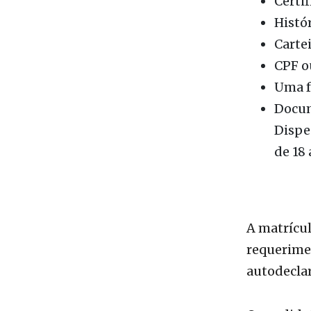
Carte
CPF o
Uma f
Docum
Dispe
de 18
A matrícul
requerimen
autodeclar
O candida
item escol