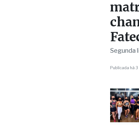
cham
Fate
Segunda l
Publicada há 3