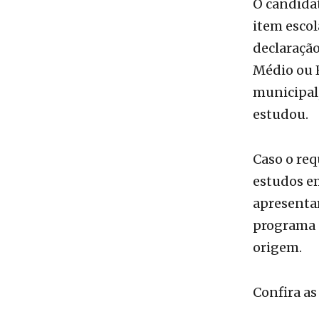
declaraçã
Médio ou E
municipal,
estudou.
Caso o re
estudos em
apresentar
programa d
origem.
Confira as
30 de 
chama