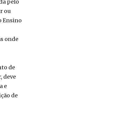
o Ensino
as onde
nto de
, deve
a e
ição de
gunda
atrículas;