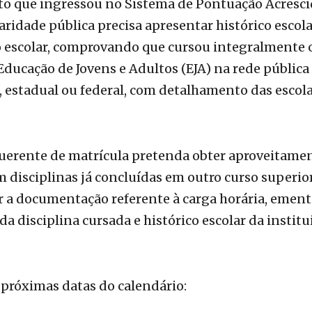
o escolar, comprovando que cursou integralmente 
ducação de Jovens e Adultos (EJA) na rede pública
 estadual ou federal, com detalhamento das escol
querente de matrícula pretenda obter aproveitame
 disciplinas já concluídas em outro curso superior
 a documentação referente à carga horária, ement
a disciplina cursada e histórico escolar da institu
 próximas datas do calendário:
janeiro – a partir das 15 horas:
divulgação da se
da e convocação para envio de documentos para m