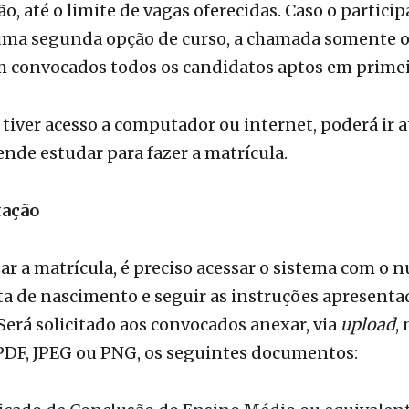
m convocados todos os candidatos aptos em primei
iver acesso a computador ou internet, poderá ir at
nde estudar para fazer a matrícula.
ação
zar a matrícula, é preciso acessar o sistema com o 
ta de nascimento e seguir as instruções apresenta
 Será solicitado aos convocados anexar, via
upload
,
PDF, JPEG ou PNG, os seguintes documentos:
ficado de Conclusão do Ensino Médio ou equivalent
rico Escolar completo do Ensino Médio ou equivale