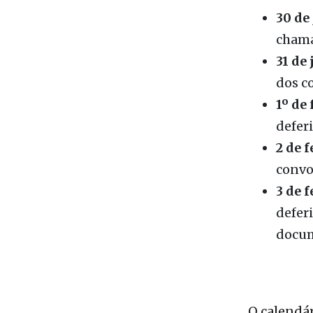
31 de 
dos c
1º de 
defer
2 de f
convo
3 de f
defer
docum
O calendá
ser acess