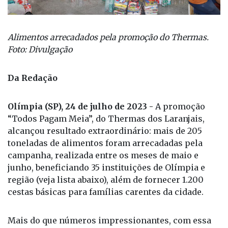
Alimentos arrecadados pela promoção do Thermas.
Foto: Divulgação
Da Redação
Olímpia (SP), 24 de julho de 2023 -
A promoção
“Todos Pagam Meia”, do Thermas dos Laranjais,
alcançou resultado extraordinário: mais de 205
toneladas de alimentos foram arrecadadas pela
campanha, realizada entre os meses de maio e
junho, beneficiando 35 instituições de Olímpia e
região (veja lista abaixo), além de fornecer 1.200
cestas básicas para famílias carentes da cidade.
Mais do que números impressionantes, com essa
ação o Thermas segue transformando vidas e
espalhando esperança por toda a região. “A alegria
nos olhos daqueles que receberam essa ajuda é o