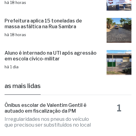
Prefeitura aplica 15 toneladas de
massa asfáltica na Rua Sambra
há 18 horas
Aluno é internado na UTI após agressão
em escola cívico-militar
há 1 dia
as mais lidas
1
Ônibus escolar de Valentim Gentil é
autuado em fiscalização da PM
Irregularidades nos pneus do veículo
que precisou ser substituídos no local
2
Fernandópolis confirma mais três
candidaturas e já soma seis nomes