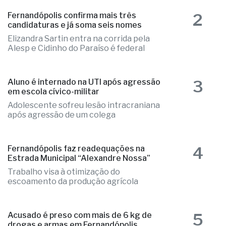
Elizandra Sartin entra na corrida pela
Alesp e Cidinho do Paraíso é federal
3
Aluno é internado na UTI após agressão
em escola cívico-militar
Adolescente sofreu lesão intracraniana
após agressão de um colega
4
Fernandópolis faz readequações na
Estrada Municipal “Alexandre Nossa”
Trabalho visa à otimização do
escoamento da produção agrícola
5
Acusado é preso com mais de 6 kg de
drogas e armas em Fernandópolis
Aunições e materiais utilizados no
tráfico durante a ocorrência