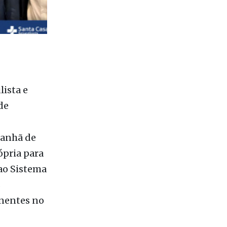
lista e
de
manhã de
ópria para