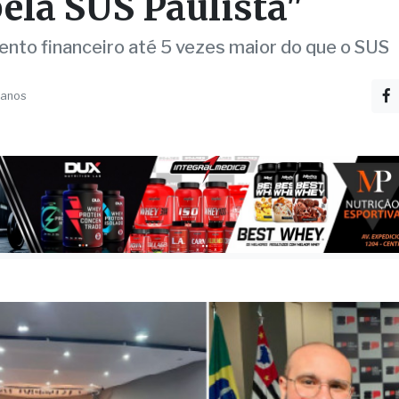
TO
a Casa de Fernandópol
icipa do lançamento da
ela SUS Paulista"
to financeiro até 5 vezes maior do que o SUS
 anos