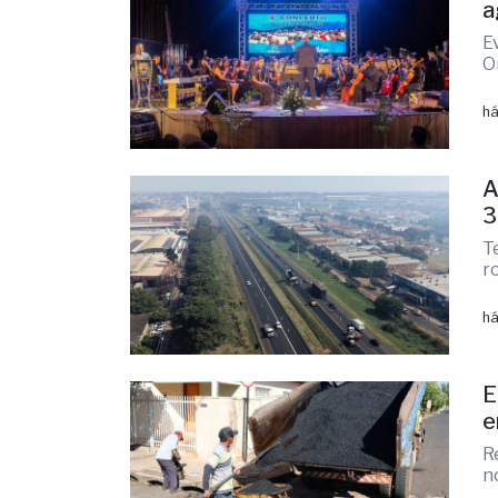
a
há
1
a
E
O
há
A
3
T
r
há