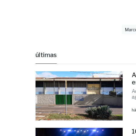
realmente 
Fonte: AsC
Marc
últimas
A
e
A