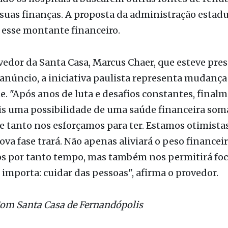
erão aumentados para R$ 2.227.
filantrópicas vêm há anos sofrendo com os valores
na tabela do SUS, estabelecida pelo governo federa
do os hospitais a buscarem outras fontes de rend
 suas finanças. A proposta da administração estadu
 esse montante financeiro.
vedor da Santa Casa, Marcus Chaer, que esteve pre
anúncio, a iniciativa paulista representa mudança
. "Após anos de luta e desafios constantes, final
s uma possibilidade de uma saúde financeira som
 tanto nos esforçamos para ter. Estamos otimista
ova fase trará. Não apenas aliviará o peso financei
s por tanto tempo, mas também nos permitirá foc