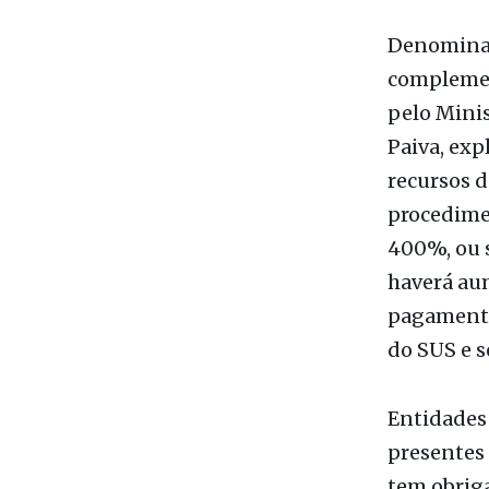
remunerar
Único de S
Bandeiran
cenário po
Denominada
complement
pelo Minis
Paiva, ex
recursos d
procedimen
400%, ou s
haverá au
pagamento