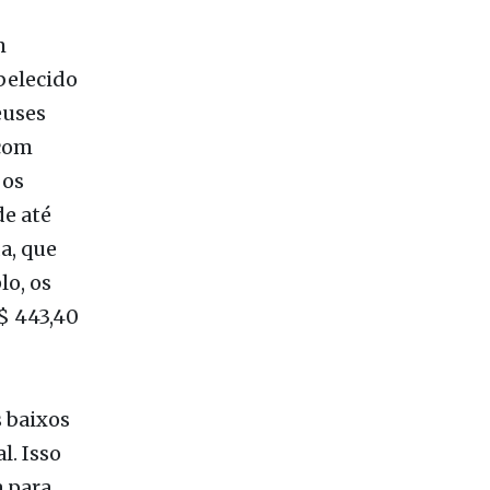
ao Sistema
s
inentes no
m
belecido
euses
 com
 os
e até
a, que
o, os
$ 443,40