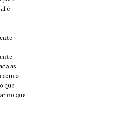
 baixos
l. Isso
a para
al é
sente
mente
ada as
s com o
ro que
ar no que