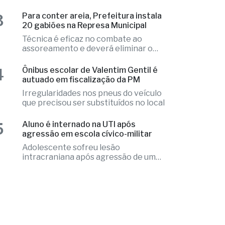
2
Ex-radialista Marcelo "Toto" é
encontrado morto em chalé de
resort
Local apresentava indícios de
violência e o caso é tratado como
investigação
3
Para conter areia, Prefeitura instala
20 gabiões na Represa Municipal
Técnica é eficaz no combate ao
assoreamento e deverá eliminar o
problema
4
Ônibus escolar de Valentim Gentil é
autuado em fiscalização da PM
Irregularidades nos pneus do veículo
que precisou ser substituídos no local
5
Aluno é internado na UTI após
agressão em escola cívico-militar
Adolescente sofreu lesão
intracraniana após agressão de um