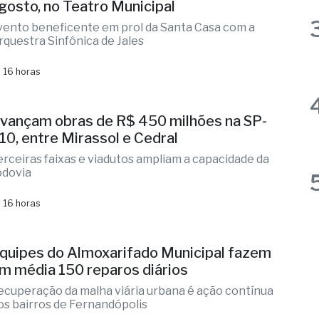
gressão de um colega
 16 horas
0º Concerto Solidário será no dia 14 de
gosto, no Teatro Municipal
vento beneficente em prol da Santa Casa com a
rquestra Sinfônica de Jales
 16 horas
vançam obras de R$ 450 milhões na SP-
10, entre Mirassol e Cedral
erceiras faixas e viadutos ampliam a capacidade da
odovia
 16 horas