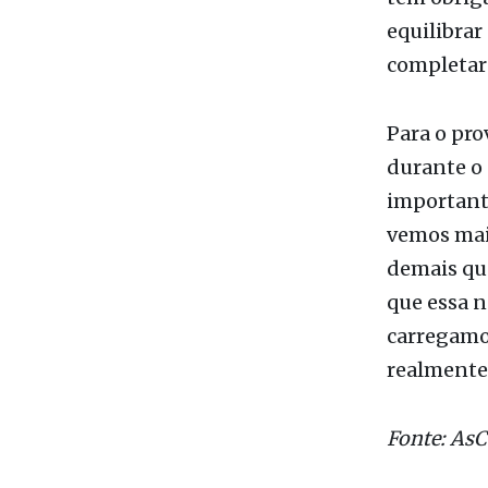
do SUS e s
Entidades 
presentes 
tem obriga
equilibrar
completar
Para o pro
durante o 
importante
vemos mai
demais que
que essa n
carregamo