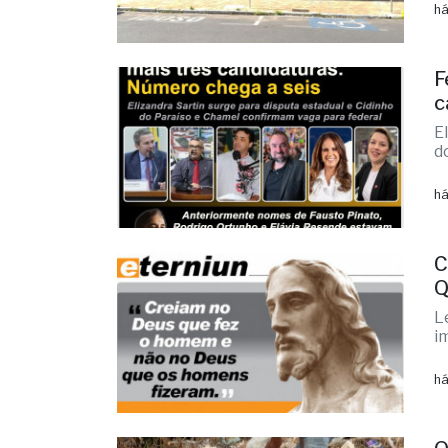
há
F
c
E
d
há
C
Q
L
i
há