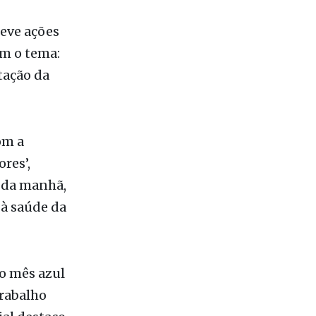
eve ações
om o tema:
tação da
om a
res’,
é da manhã,
 à saúde da
o mês azul
rabalho