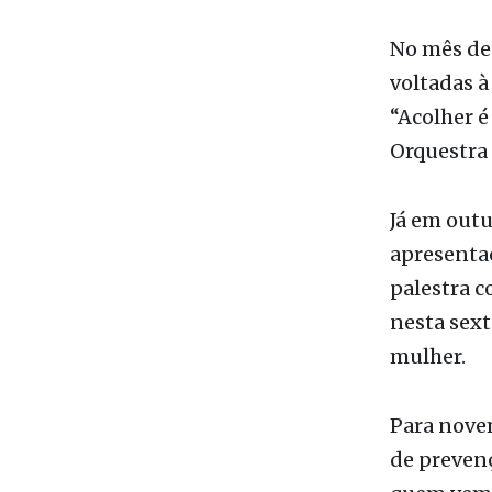
No mês de
voltadas à
“Acolher é
Orquestra 
Já em outu
apresentaç
palestra c
nesta sext
mulher.
Para novem
de preven