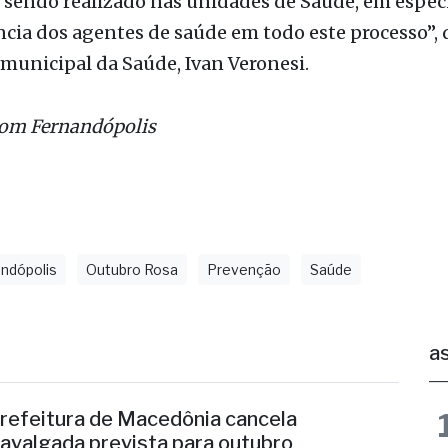
sendo realizado nas unidades de Saúde, em especi
cia dos agentes de saúde em todo este processo”, 
 municipal da Saúde, Ivan Veronesi.
Com Fernandópolis
ndópolis
Outubro Rosa
Prevenção
Saúde
as
refeitura de Macedônia cancela
avalgada prevista para outubro