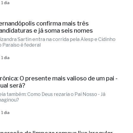
 1 dia
ernandópolis confirma mais três
andidaturas e já soma seis nomes
lizandra Sartin entra na corrida pela Alesp e Cidinho
o Paraíso é federal
 1 dia
rônica: O presente mais valioso de um pai -
ual será?
eia também: Como Deus rezaria o Pai Nosso - Já
maginou?
 1 dia