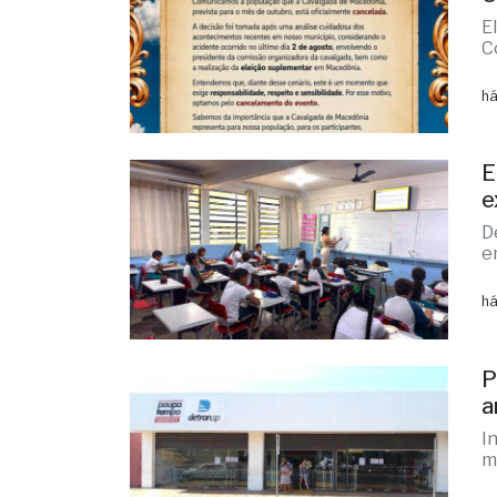
E
C
há
E
e
D
e
há
P
a
I
m