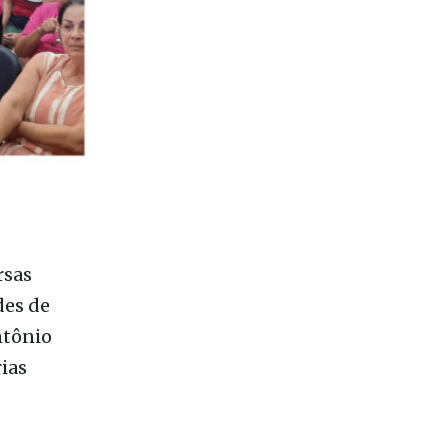
rsas
des de
ntônio
rias