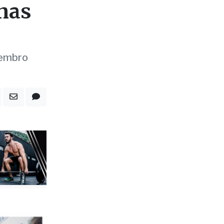
 nas
tembro