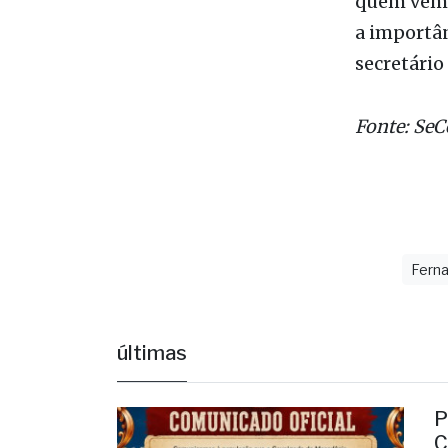
quem vem 
a importân
secretário
Fonte: Se
Ferna
últimas
P
C