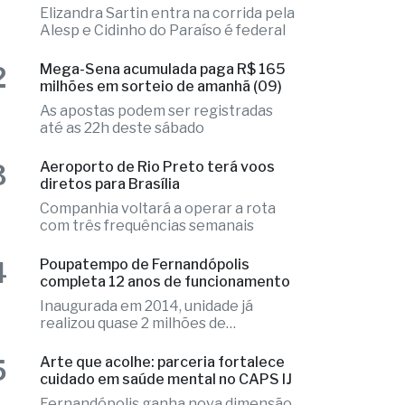
Elizandra Sartin entra na corrida pela
Alesp e Cidinho do Paraíso é federal
2
Mega-Sena acumulada paga R$ 165
milhões em sorteio de amanhã (09)
As apostas podem ser registradas
até as 22h deste sábado
3
Aeroporto de Rio Preto terá voos
diretos para Brasília
Companhia voltará a operar a rota
com três frequências semanais
4
Poupatempo de Fernandópolis
completa 12 anos de funcionamento
Inaugurada em 2014, unidade já
realizou quase 2 milhões de
atendimentos
5
Arte que acolhe: parceria fortalece
cuidado em saúde mental no CAPS IJ
Fernandópolis ganha nova dimensão