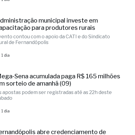
 1 dia
dministração municipal investe em
apacitação para produtores rurais
vento contou com o apoio da CATI e do Sindicato
ural de Fernandópolis
 1 dia
ega-Sena acumulada paga R$ 165 milhões
m sorteio de amanhã (09)
s apostas podem ser registradas até as 22h deste
ábado
 1 dia