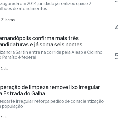
naugurada em 2014, unidade já realizou quase 2
ilhões de atendimentos
 21 horas
ernandópolis confirma mais três
andidaturas e já soma seis nomes
lizandra Sartin entra na corrida pela Alesp e Cidinho
o Paraíso é federal
 1 dia
peração de limpeza remove lixo irregular
a Estrada do Galha
escarte irregular reforça pedido de conscientização
a população