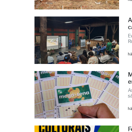
há
A
c
E
R
há
M
e
A
s
há