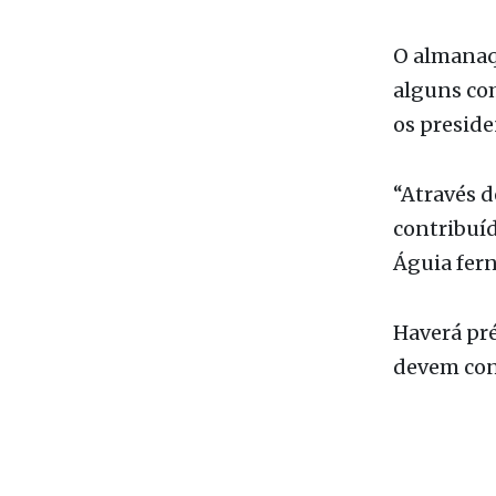
O almanaqu
alguns com
os preside
“Através d
contribuíd
Águia fern
Haverá pré
devem con