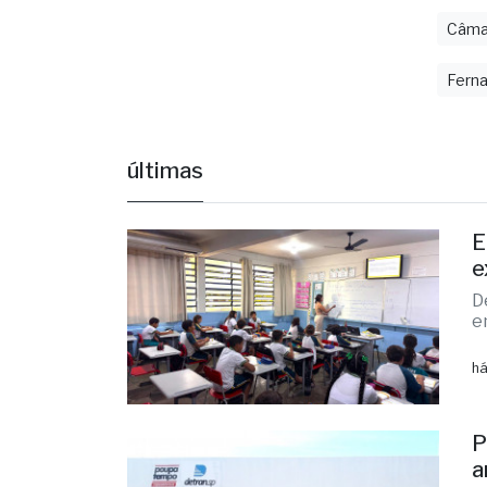
Câmar
Ferna
últimas
E
e
D
e
há
P
a