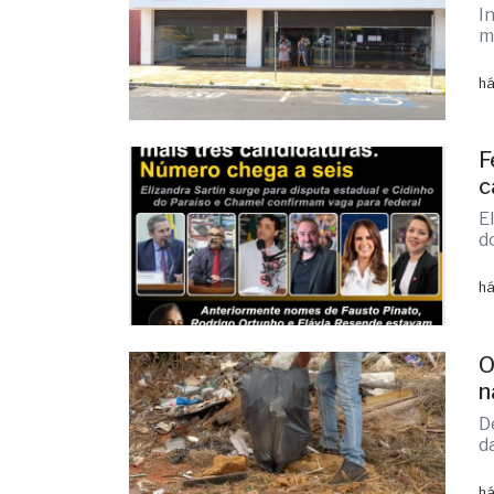
I
m
há
F
c
E
d
há
O
n
D
d