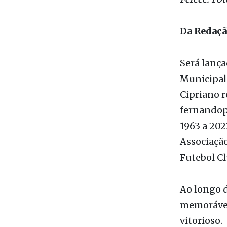
Fefecê. Fo
Da Redaç
Será lanç
Municipal 
Cipriano r
fernandopo
1963 a 202
Associação
Futebol Clu
Ao longo d
memorávei
vitorioso.