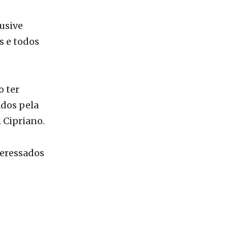
usive
s e todos
o ter
ados pela
 Cipriano.
teressados