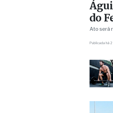
Águi
do F
Ato será 
Publicada há 2