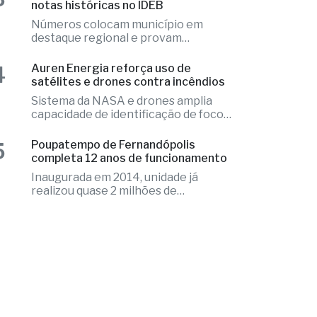
3
Educação de Fernandópolis obtém
notas históricas no IDEB
Números colocam município em
destaque regional e provam
excelência
4
Auren Energia reforça uso de
satélites e drones contra incêndios
Sistema da NASA e drones amplia
capacidade de identificação de focos
de calor
5
Poupatempo de Fernandópolis
completa 12 anos de funcionamento
Inaugurada em 2014, unidade já
realizou quase 2 milhões de
atendimentos