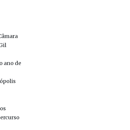
 Câmara
Gil
o ano de
ópolis
tos
percurso