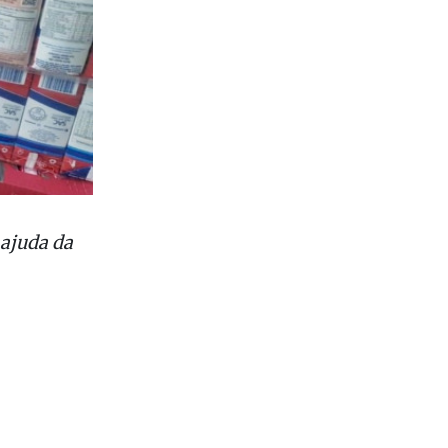
ajuda da
 mais lidas
1
Morre aos 42 anos o médico e