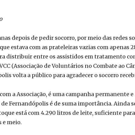
que estava com as prateleiras vazias com apenas 28
ara distribuir entre os assistidos em tratamento co
AVCC (Associação de Voluntários no Combate ao Cân
lis volta a público para agradecer o socorro receb
 com a Associação, é uma campanha permanente e 
 de Fernandópolis é de suma importância. Ainda 
toque está com 4.290 litros de leite, suficiente para
 e meio.
dária
á com uma ação solidária: “Frango a Passarinho e
a” que acontecerá no dia 24 de março. O kit de fr