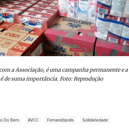
com a Associação, é uma campanha permanente e a 
é de suma importância. Foto: Reprodução
ulo Do Bem
AVCC
Fernandópolis
Solidariedade
as
luno é internado na UTI após agressão em