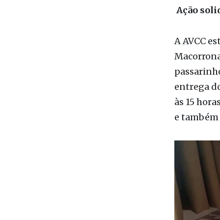
passarinho
entrega do
às 15 hora
e também 