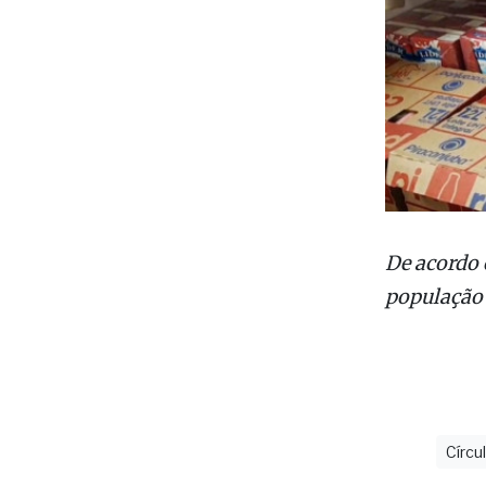
De acordo 
população 
Círc
últimas
A