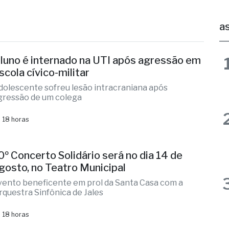
scola cívico-militar
dolescente sofreu lesão intracraniana após
gressão de um colega
 18 horas
0º Concerto Solidário será no dia 14 de
gosto, no Teatro Municipal
vento beneficente em prol da Santa Casa com a
rquestra Sinfônica de Jales
 18 horas
vançam obras de R$ 450 milhões na SP-
10, entre Mirassol e Cedral
erceiras faixas e viadutos ampliam a capacidade da
odovia