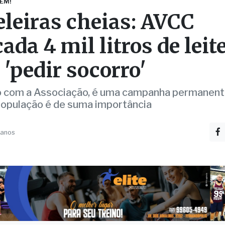
 'pedir socorro'
 com a Associação, é uma campanha permanent
população é de suma importância
 anos
o
as depois de pedir socorro, por meio das redes soc