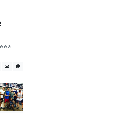
e e a
iais,