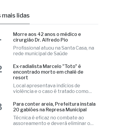
cirurgião Dr. Alfredo Pio
Profissional atuou na Santa Casa, na
rede municipal de Saúde
2
Ex-radialista Marcelo "Toto" é
encontrado morto em chalé de
resort
Local apresentava indícios de
violência e o caso é tratado como
investigação
3
Para conter areia, Prefeitura instala
20 gabiões na Represa Municipal
Técnica é eficaz no combate ao
assoreamento e deverá eliminar o
problema
4
Ônibus escolar de Valentim Gentil é
autuado em fiscalização da PM
Irregularidades nos pneus do veículo
que precisou ser substituídos no local
5
Aluno é internado na UTI após