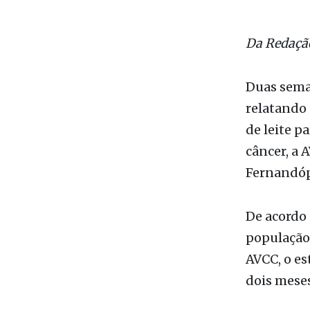
relatando 
de leite p
câncer, a 
Fernandópo
De acordo
população
AVCC, o es
dois meses
Ação soli
A AVCC est
Macorronad