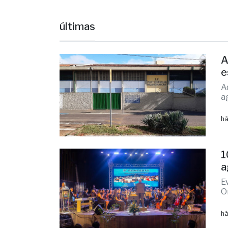
e
A
a
há
1
a
E
O
há
A
3
T
r