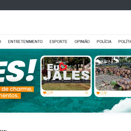
O
ENTRETENIMENTO
ESPORTE
OPINIÃO
POLÍCIA
POLÍT
EM!
eleiras cheias: AVCC
ada 4 mil litros de leit