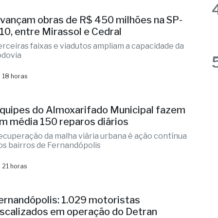
 18 horas
quipes do Almoxarifado Municipal fazem
m média 150 reparos diários
ecuperação da malha viária urbana é ação contínua
os bairros de Fernandópolis
 21 horas
ernandópolis: 1.029 motoristas
iscalizados em operação do Detran
perações contra alcoolemia da última semana
conteceram em 34 cidades
 22 horas