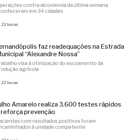
ernandópolis faz readequações na Estrada
unicipal “Alexandre Nossa”
rabalho visa à otimização do escoamento da
rodução agrícola
 22 horas
ulho Amarelo realiza 3.600 testes rápidos
 reforça prevenção
acientes com resultados positivos foram
ncaminhados à unidade competente
 22 horas
estival sertanejo, quermesse e show das
arcianas em Brasitânia
 festa de aniversário do distrito com atrações