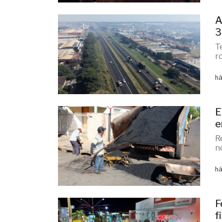
há
E
e
R
n
há
F
f
O
a
há