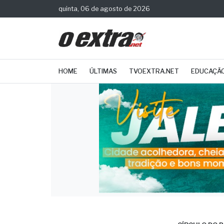
quinta, 06 de agosto de 2026
HOME
ÚLTIMAS
TVOEXTRA.NET
EDUCAÇÃ
CÍRCULO DO B
Prat
arrec