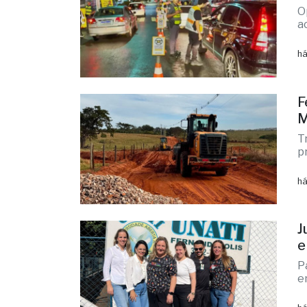
F
M
T
p
há
J
e
P
e
há
F
M
A