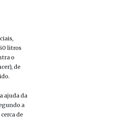
0 litros
ntra o
cer), de
ido.
a ajuda da
segundo a
 cerca de
ango a