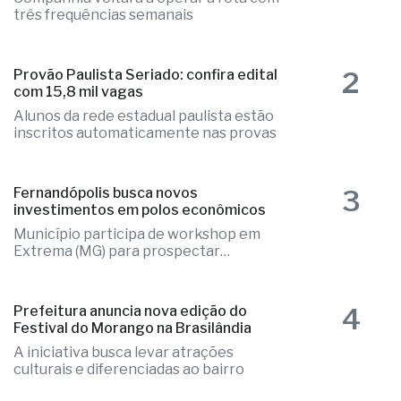
1
Aeroporto de Rio Preto terá voos
diretos para Brasília
Companhia voltará a operar a rota com
três frequências semanais
2
Provão Paulista Seriado: confira edital
com 15,8 mil vagas
Alunos da rede estadual paulista estão
inscritos automaticamente nas provas
3
Fernandópolis busca novos
investimentos em polos econômicos
Município participa de workshop em
Extrema (MG) para prospectar
empresas
4
Prefeitura anuncia nova edição do
Festival do Morango na Brasilândia