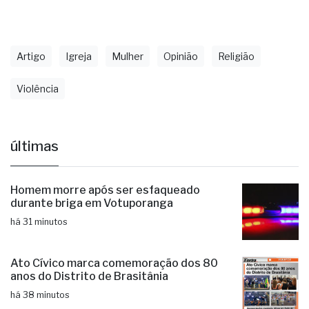
que possui conteúdos práticos baseados na Bíblia
em mais de 1.084 idiomas.
Artigo
Igreja
Mulher
Opinião
Religião
Violência
últimas
Homem morre após ser esfaqueado
durante briga em Votuporanga
há 31 minutos
Ato Cívico marca comemoração dos 80