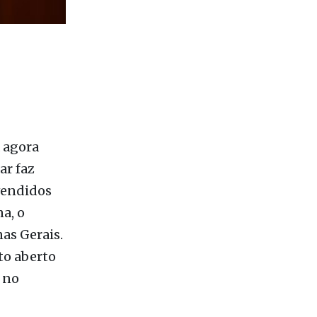
 agora
ar faz
vendidos
a, o
as Gerais.
to aberto