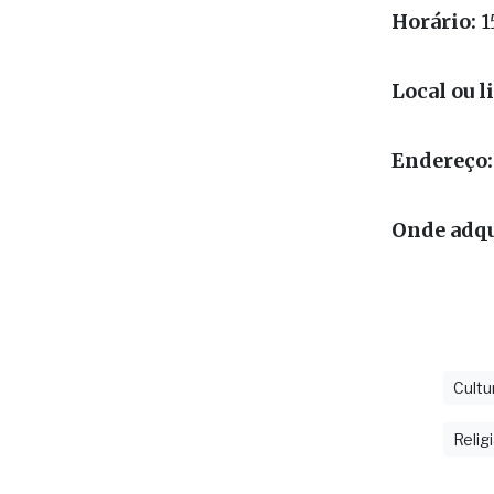
Dia:
19/05
Horário:
1
Local ou l
Endereço:
Onde adqui
Cultu