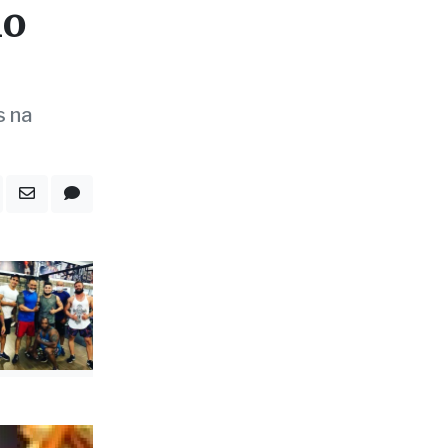
'Orar
io
s na