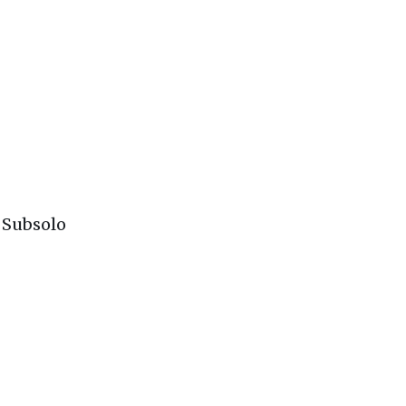
m traz
a por
 Subsolo