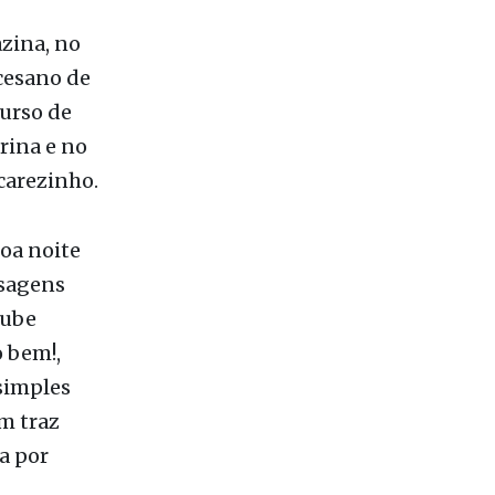
, no
zina, no
cesano de
curso de
rina e no
carezinho.
oa noite
nsagens
tube
o bem!,
simples