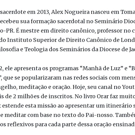
 acontece a partir das 10h30, na Livraria Santuário
basílica.
sacerdote em 2013, Alex Nogueira nasceu em Toma
recebeu sua formação sacerdotal no Seminário Dio
o-PR. É mestre em direito canônico, professor no 
o Instituto Superior de Direito Canônico de Lond
ilosofia e Teologia dos Seminários da Diocese de Ja
, ele apresenta os programas “Manhã de Luz” e “B
”, que se popularizaram nas redes sociais com me
gelho, meditação e oração. Hoje, seu canal no You
s de 2 milhões de inscritos. No livro Orar faz muit
 estende esta missão ao apresentar um itinerário 