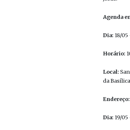
para rezar
comentário
Jesus.
Agenda em
Dia:
18/05 
Horário:
1
Local:
Sant
da Basílica
Endereço: