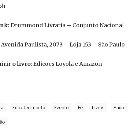
 - domingo
5h
ink:
Drummond Livraria – Conjunto Nacional
Avenida Paulista, 2073 – Loja 153 – São Paulo
rir o livro:
Edições Loyola
e
Amazon
ra
Entretenimento
Evento
Fé
Livros
Padre