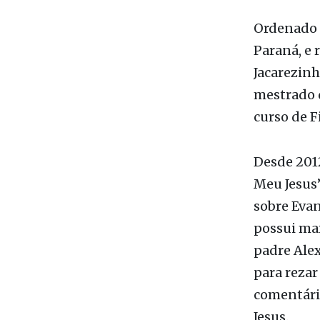
ao público
subsolo da 
Ordenado 
Paraná, e 
Jacarezinh
mestrado d
curso de F
Desde 2012
Meu Jesus
sobre Evan
possui mai
padre Alex