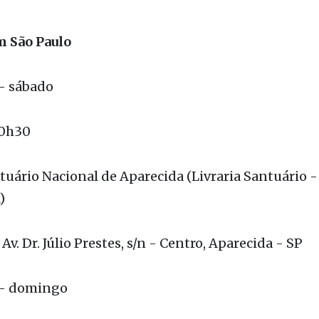
 e meditar com base no texto do Pai-nosso. També
s reflexivos para cada parte dessa oração ensinad
 São Paulo
- sábado
0h30
uário Nacional de Aparecida (Livraria Santuário -
)
Av. Dr. Júlio Prestes, s/n - Centro, Aparecida - SP