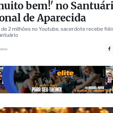
e Alex Nogueira lança 
muito bem!' no Santuár
onal de Aparecida
de 2 milhões no Youtube, sacerdote recebe fiéi
antuário
 anos