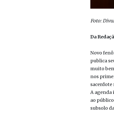
Foto: Divu
Da Redaç
Novo fenô
publica se
muito bem!
nos primei
sacerdote 
A agenda i