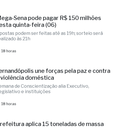
esta quinta-feira (06)
postas podem ser feitas até as 19h; sorteio será
ealizado às 21h
 18 horas
ernandópolis une forças pela paz e contra
 violência doméstica
emana de Conscientização alia Executivo,
egislativo e instituições
 18 horas
refeitura aplica 15 toneladas de massa
sfáltica na Rua Sambra
ois pontos diferentes da via pública da Zona Sul
oram recapeados