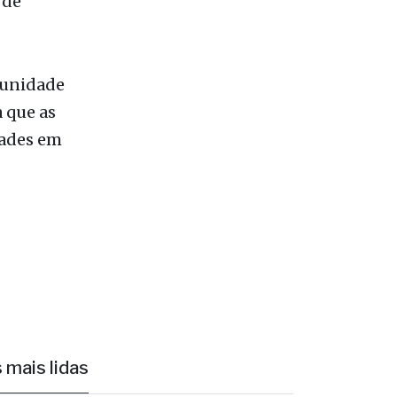
munidade
 que as
dades em
 mais lidas
1
Ônibus escolar de Valentim Gentil é
autuado em fiscalização da PM