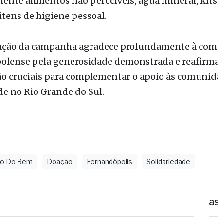
ação da campanha agradece profundamente à co
olense pela generosidade demonstrada e reafirma
ão cruciais para complementar o apoio às comuni
e no Rio Grande do Sul.
ulo Do Bem
Doação
Fernandópolis
Solidariedade
as
iclone: veja regiões com previsão de
entos fortes no estado de SP