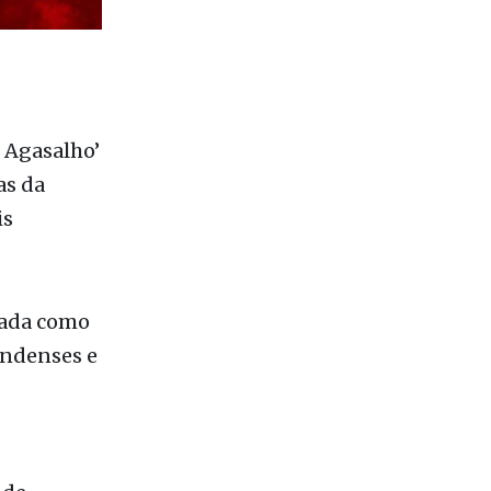
 Agasalho’
as da
is
iada como
andenses e
 de