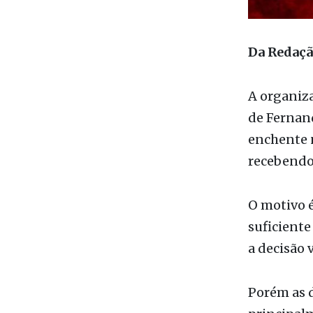
Da Redaç
A organiz
de Fernand
enchente 
recebendo
O motivo 
suficiente
a decisão v
Porém as 
principalm
limpeza e 