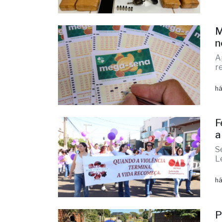
n
A
r
há
F
a
S
L
há
P
a
D
f