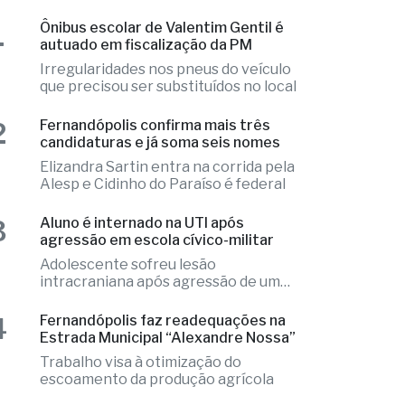
Irregularidades nos pneus do veículo
que precisou ser substituídos no local
2
Fernandópolis confirma mais três
candidaturas e já soma seis nomes
Elizandra Sartin entra na corrida pela
Alesp e Cidinho do Paraíso é federal
3
Aluno é internado na UTI após
agressão em escola cívico-militar
Adolescente sofreu lesão
intracraniana após agressão de um
colega
4
Fernandópolis faz readequações na
Estrada Municipal “Alexandre Nossa”
Trabalho visa à otimização do
escoamento da produção agrícola
5
Acusado é preso com mais de 6 kg de
drogas e armas em Fernandópolis
Aunições e materiais utilizados no