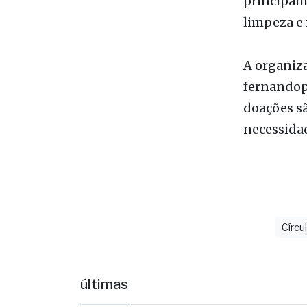
A organiz
fernandop
doações s
necessidad
Círc
últimas
C
v