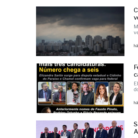
M
v
há
F
c
E
d
há
S
A
A
r