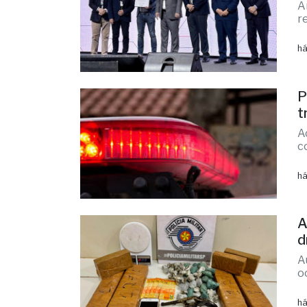
há
P
t
A
c
há
A
d
A
o
há
M