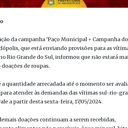
ão
ação da campanha ‘Paço Municipal + Campanha do
ópolis, que está enviando provisões para as vítim
no Rio Grande do Sul, informou que não estará ma
 doações de roupas.
é a quantidade arrecadada até o momento ser aval
 para atender às demandas das vítimas sul-rio-gr
ale a partir desta sexta-feira, 17/05/2024.
demais doações continuam a serem recebidas,
ente alimentos não perecíveis, água mineral, kits
itens de higiene pessoal.