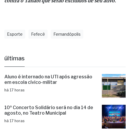
escalação irregular de atleta na partida de 21/04/2024
contra o Tanabi que serão excluídos de seu ativo.
Esporte
Fefecê
Fernandópolis
últimas
Aluno é internado na UTI após agressão
em escola cívico-militar
há 17 horas
10º Concerto Solidário será no dia 14 de
agosto, no Teatro Municipal