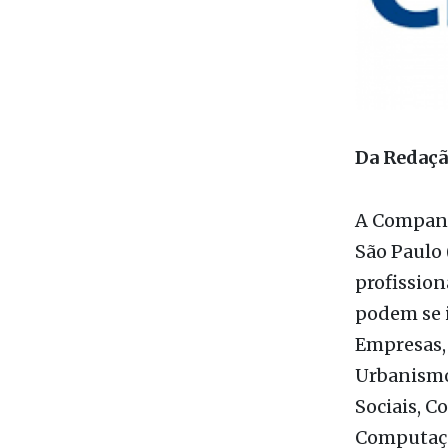
Da Redaç
A Companh
São Paulo 
profissiona
podem se 
Empresas, 
Urbanismo,