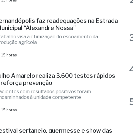
ecuperação da malha viária urbana é ação contínua
os bairros de Fernandópolis
 15 horas
ernandópolis faz readequações na Estrada
unicipal “Alexandre Nossa”
rabalho visa à otimização do escoamento da
rodução agrícola
 15 horas
ulho Amarelo realiza 3.600 testes rápidos
 reforça prevenção
acientes com resultados positivos foram
ncaminhados à unidade competente
 15 horas