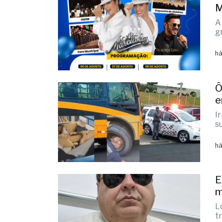
F
M
A
g
há
Ô
e
I
s
há
E