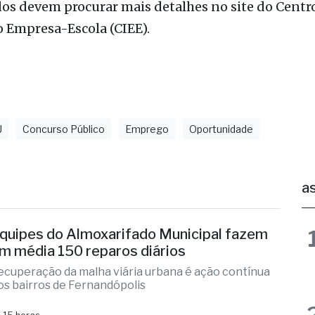
e a 1% do valor total ou parcial do vale-refeição fo
os devem procurar mais detalhes no site do Centr
 Empresa-Escola (CIEE).
U
Concurso Público
Emprego
Oportunidade
as
quipes do Almoxarifado Municipal fazem
m média 150 reparos diários