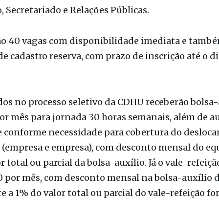
omunicação Visual, Direito, Engenharia Civil, Enge
, Engenharia Elétrica, Gestão de Políticas Pública
, Secretariado e Relações Públicas.
são 40 vagas com disponibilidade imediata e tamb
e cadastro reserva, com prazo de inscrição até o di
os no processo seletivo da CDHU receberão bolsa-
or mês para jornada 30 horas semanais, além de au
e conforme necessidade para cobertura do desloc
 (empresa e empresa), com desconto mensal do equ
 total ou parcial da bolsa-auxílio. Já o vale-refeiçã
0 por mês, com desconto mensal na bolsa-auxílio 