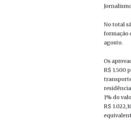
Sociais, C
Computação
Jornalismo
No total 
formação d
agosto.
Os aprovad
R$ 1.500 p
transport
residência
1% do valor
R$ 1.022,1