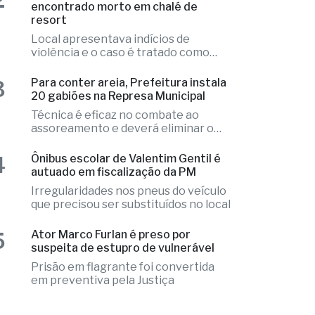
rede municipal de Saúde
2
Ex-radialista Marcelo "Toto" é
encontrado morto em chalé de
resort
Local apresentava indícios de
violência e o caso é tratado como
investigação
3
Para conter areia, Prefeitura instala
20 gabiões na Represa Municipal
Técnica é eficaz no combate ao
assoreamento e deverá eliminar o
problema
4
Ônibus escolar de Valentim Gentil é
autuado em fiscalização da PM
Irregularidades nos pneus do veículo
que precisou ser substituídos no local
5
Ator Marco Furlan é preso por
suspeita de estupro de vulnerável
Prisão em flagrante foi convertida