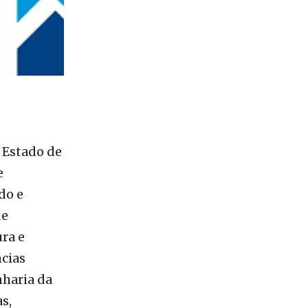
 Estado de
e
do e
de
ra e
cias