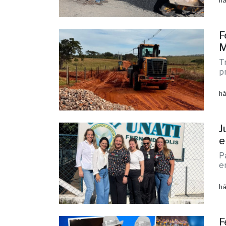
R
n
há
F
M
T
p
há
J
e
P
e
há