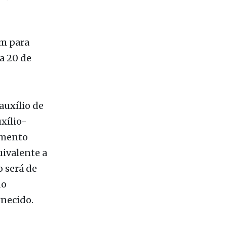
nharia da
s,
ém para
a 20 de
auxílio de
xílio-
amento
ivalente a
o será de
do