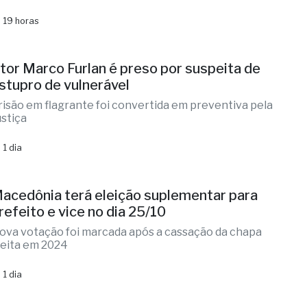
orto em chalé de resort
ocal apresentava indícios de violência e o caso é
ratado como investigação
 19 horas
tor Marco Furlan é preso por suspeita de
stupro de vulnerável
risão em flagrante foi convertida em preventiva pela
ustiça
 1 dia
acedônia terá eleição suplementar para
refeito e vice no dia 25/10
ova votação foi marcada após a cassação da chapa
leita em 2024