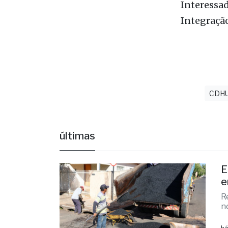
equivalent
Interessad
Integração
CDH
últimas
E
e