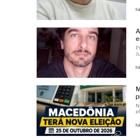
m
L
t
há
A
e
P
J
há
M
p
N
e