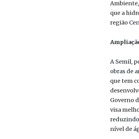
Ambiente, 
que a hidr
região Cen
Ampliação
A Semil, p
obras de 
que tem co
desenvolve
Governo do
visa melho
reduzindo 
nível de á