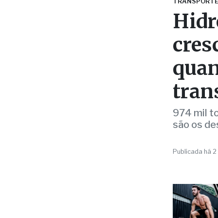
TRANSPORT
Hidr
cres
quan
tran
974 mil t
são os de
Publicada há 2