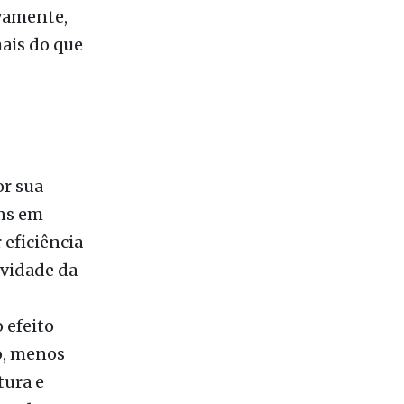
vamente,
ais do que
r sua
ens em
 eficiência
evidade da
 efeito
o, menos
tura e