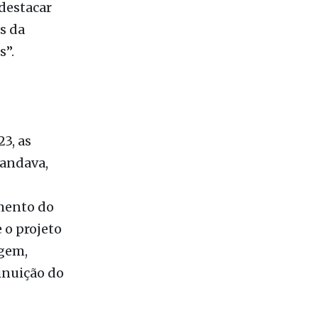
 destacar
s da
s”.
3, as
handava,
imento do
 o projeto
agem,
inuição do