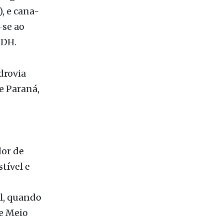
, e cana-
-se ao
 DH.
drovia
e Paraná,
dor de
tível e
é
l, quando
de Meio