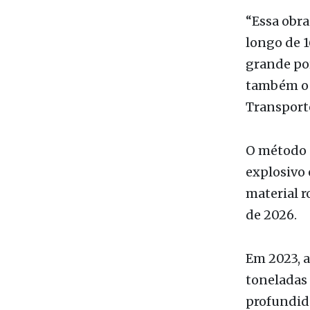
“Essa obra
longo de 1
grande po
também o c
Transport
O método e
explosivo 
material r
de 2026.
Em 2023, 
toneladas 
profundida