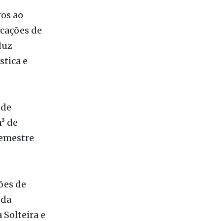
os ao
rcações de
duz
stica e
 de
³ de
semestre
ões de
 da
 Solteira e