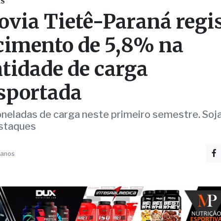
ES
ovia Tietê-Paraná regi
cimento de 5,8% na
tidade de carga
sportada
oneladas de carga neste primeiro semestre. Soja
staques
 anos