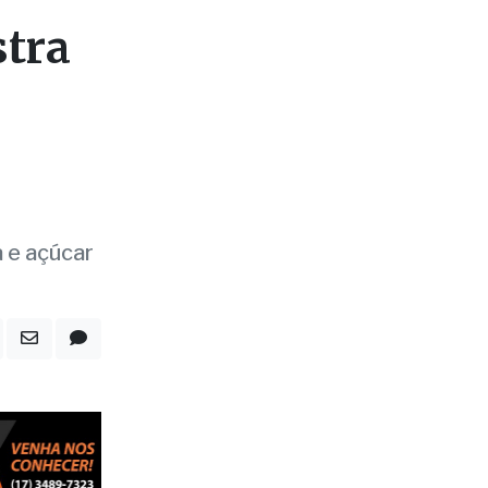
stra
 e açúcar