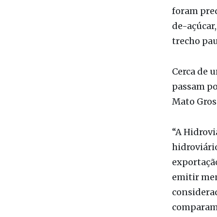
foram pre
de-açúcar,
trecho pau
Cerca de u
passam por
Mato Gross
“A Hidrovi
hidroviári
exportaçã
emitir men
considera
comparamos