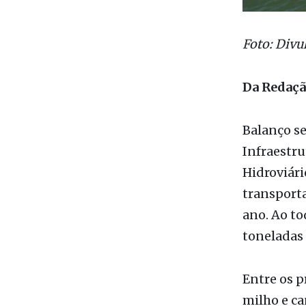
Foto: Divu
Da Redaç
Balanço se
Infraestru
Hidroviár
transporta
ano. Ao t
toneladas
Entre os p
milho e ca