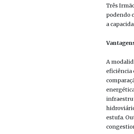
Três Irmão
podendo ch
a capacida
Vantagens
A modalid
eficiência
comparação
energética
infraestru
hidroviári
estufa. O
congestio