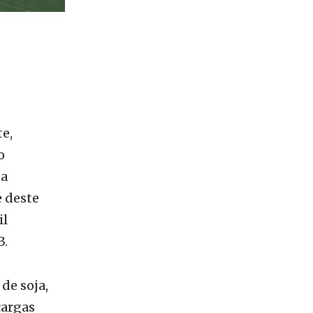
e,
o
ga
 deste
il
3.
de soja,
cargas