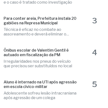
Local apresentava indícios de violência
e o caso é tratado como investigação
3
Para conter areia, Prefeitura instala 20
gabiões na Represa Municipal
Técnica é eficaz no combate ao
assoreamento e deverá eliminar o
problema
4
Ônibus escolar de Valentim Gentil é
autuado em fiscalização da PM
Irregularidades nos pneus do veículo
que precisou ser substituídos no local
5
Aluno é internado na UTI após agressão
em escola cívico-militar
Adolescente sofreu lesão intracraniana
após agressão de um colega