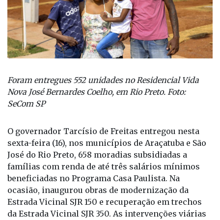
Foram entregues 552 unidades no Residencial Vida
Nova José Bernardes Coelho, em Rio Preto. Foto:
SeCom SP
O governador Tarcísio de Freitas entregou nesta
sexta-feira (16), nos municípios de Araçatuba e São
José do Rio Preto, 658 moradias subsidiadas a
famílias com renda de até três salários mínimos
beneficiadas no Programa Casa Paulista. Na
ocasião, inaugurou obras de modernização da
Estrada Vicinal SJR 150 e recuperação em trechos
da Estrada Vicinal SJR 350. As intervenções viárias
somam R$ 68 milhões em investimentos, ajudam
no escoamento da produção e ampliam a segurança
viária para a população de várias cidades da região.