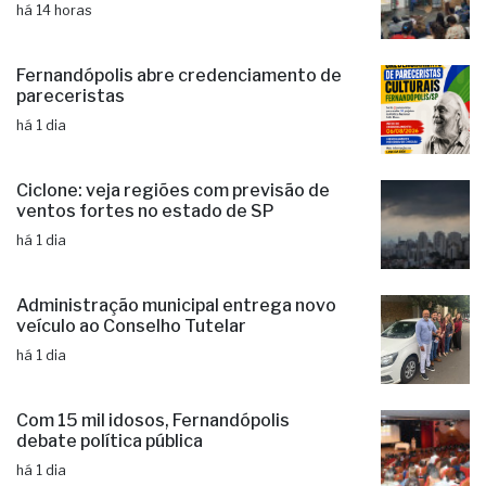
há 14 horas
Fernandópolis abre credenciamento de
pareceristas
há 1 dia
Ciclone: veja regiões com previsão de
ventos fortes no estado de SP
há 1 dia
Administração municipal entrega novo
veículo ao Conselho Tutelar
há 1 dia
Com 15 mil idosos, Fernandópolis
debate política pública
há 1 dia