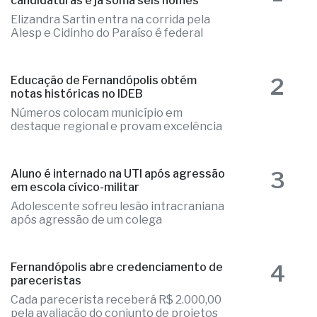
candidaturas e já soma seis nomes
Elizandra Sartin entra na corrida pela
Alesp e Cidinho do Paraíso é federal
2
Educação de Fernandópolis obtém
notas históricas no IDEB
Números colocam município em
destaque regional e provam excelência
3
Aluno é internado na UTI após agressão
em escola cívico-militar
Adolescente sofreu lesão intracraniana
após agressão de um colega
4
Fernandópolis abre credenciamento de
pareceristas
Cada parecerista receberá R$ 2.000,00
pela avaliação do conjunto de projetos