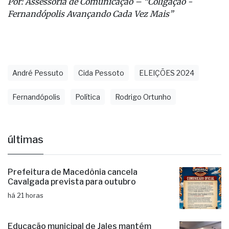
distribuído em todos os bairros da cidade.
Por: Assessoria de Comunicação – “Coligação -
Fernandópolis Avançando Cada Vez Mais”
André Pessuto
Cida Pessoto
ELEIÇÕES 2024
Fernandópolis
Política
Rodrigo Ortunho
últimas
Prefeitura de Macedônia cancela
Cavalgada prevista para outubro
há 21 horas