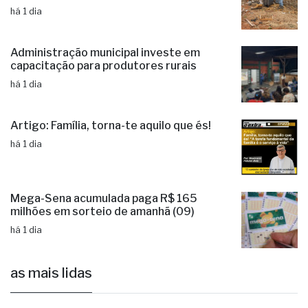
Operação de limpeza remove lixo
irregular na Estrada do Galha
há 1 dia
Administração municipal investe em
capacitação para produtores rurais
há 1 dia
Artigo: Família, torna-te aquilo que és!
há 1 dia
Mega-Sena acumulada paga R$ 165
milhões em sorteio de amanhã (09)
há 1 dia