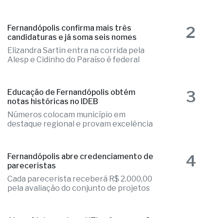
2
candidaturas e já soma seis nomes
Elizandra Sartin entra na corrida pela
Alesp e Cidinho do Paraíso é federal
3
Educação de Fernandópolis obtém
notas históricas no IDEB
Números colocam município em
destaque regional e provam excelência
4
Fernandópolis abre credenciamento de
pareceristas
Cada parecerista receberá R$ 2.000,00
pela avaliação do conjunto de projetos
5
Aluno é internado na UTI após agressão
em escola cívico-militar
Adolescente sofreu lesão intracraniana