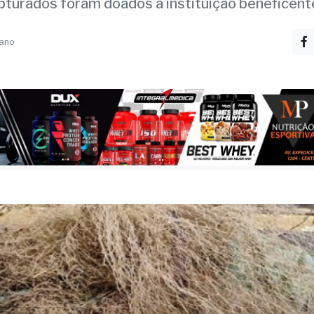
ados por pesca ilegal
pturados foram doados a instituição beneficent
 ano