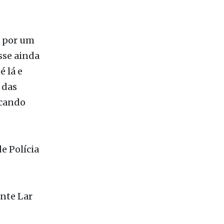
oximação de
 que
o por um
sse ainda
 lá e
 das
icando
e Polícia