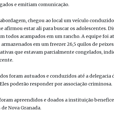
no local com a determinação de avisar sobre a apr
Com eles foram encontrados rádios comunicadores
igados e emitiam comunicação.
 abordagem, chegou ao local um veículo conduzid
afirmou estar ali para buscar os adolescentes. Di
m todos acampados em um rancho. A equipe foi até
 armazenados em um freezer 26,5 quilos de peixes
nativas que estavam parcialmente congelados, ind
cente.
dos foram autuados e conduzidos até a delegacia d
. Eles poderão responder por associação criminosa.