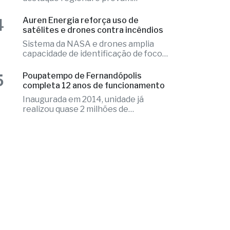
3
notas históricas no IDEB
Números colocam município em
destaque regional e provam
excelência
4
Auren Energia reforça uso de
satélites e drones contra incêndios
Sistema da NASA e drones amplia
capacidade de identificação de focos
de calor
5
Poupatempo de Fernandópolis
completa 12 anos de funcionamento
Inaugurada em 2014, unidade já
realizou quase 2 milhões de
atendimentos