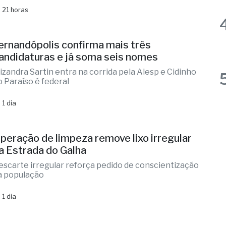
naugurada em 2014, unidade já realizou quase 2
ilhões de atendimentos
 21 horas
ernandópolis confirma mais três
andidaturas e já soma seis nomes
lizandra Sartin entra na corrida pela Alesp e Cidinho
o Paraíso é federal
 1 dia
peração de limpeza remove lixo irregular
a Estrada do Galha
escarte irregular reforça pedido de conscientização
a população