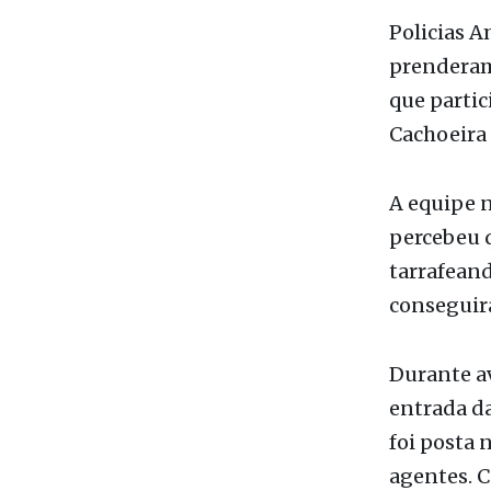
Da Redaç
Policias A
prenderam
que partic
Cachoeira 
A equipe n
percebeu q
tarrafeand
conseguir
Durante av
entrada da