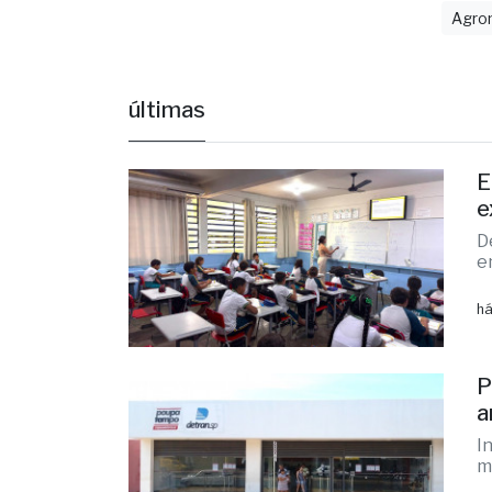
Agron
últimas
E
e
D
e
há
P
a