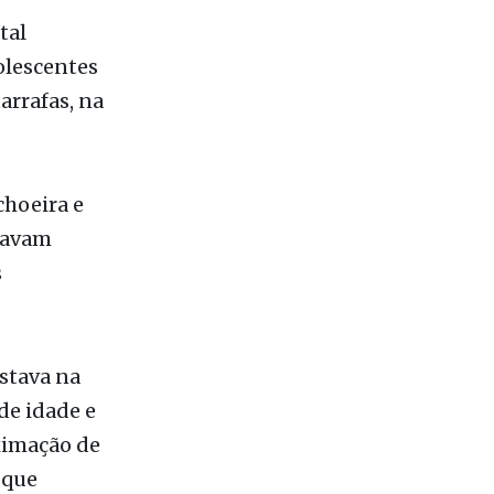
tal
lescentes
arrafas, na
choeira e
stavam
s
estava na
de idade e