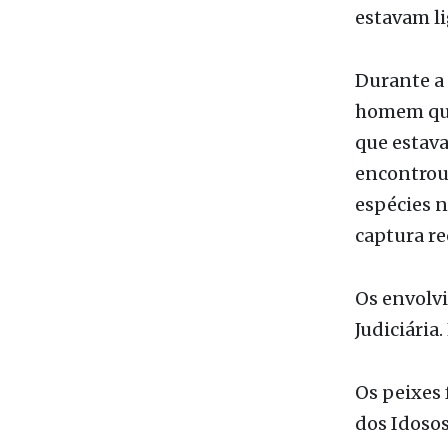
foi posta 
agentes. 
estavam l
Durante a
homem que 
que estava
encontrou
espécies 
captura re
Os envolvi
Judiciária