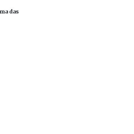
ente Lar
uma das