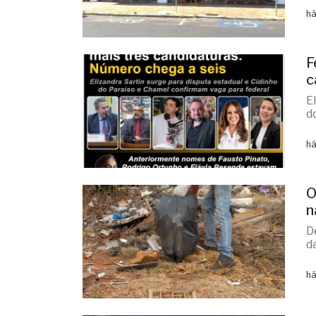
I
m
há
F
c
E
d
há
O
n
D
d