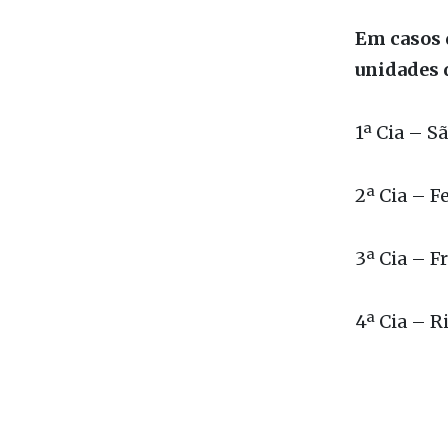
Os peixes 
dos Idoso
Em casos 
unidades 
1ª Cia – S
2ª Cia – F
3ª Cia – F
4ª Cia – R