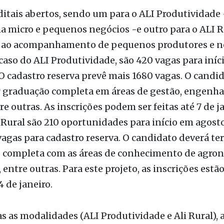
 ao acompanhamento de pequenos produtores e n
 caso do ALI Produtividade, são 420 vagas para iníc
O cadastro reserva prevê mais 1680 vagas. O candi
r graduação completa em áreas de gestão, engenhar
e outras. As inscrições podem ser feitas até 7 de ja
 Rural são 210 oportunidades para início em agosto
agas para cadastro reserva. O candidato deverá ter
 completa com as áreas de conhecimento de agron
, entre outras. Para este projeto, as inscrições estã
4 de janeiro.
 as modalidades (ALI Produtividade e Ali Rural), 
eração de R$ 6,5 mil é exigida uma pós-graduação
a atuação como orientador acadêmico.