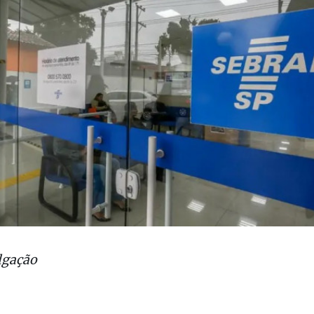
lgação
ego
Empresas
Estágio
Oportunidade
Sebrae