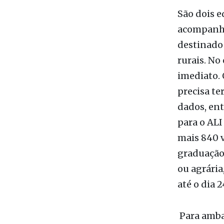
destinado
rurais. No
imediato. 
precisa te
dados, entr
para o ALI
mais 840 v
graduação
ou agrária
até o dia 2
Para ambas
com remun
sensu par