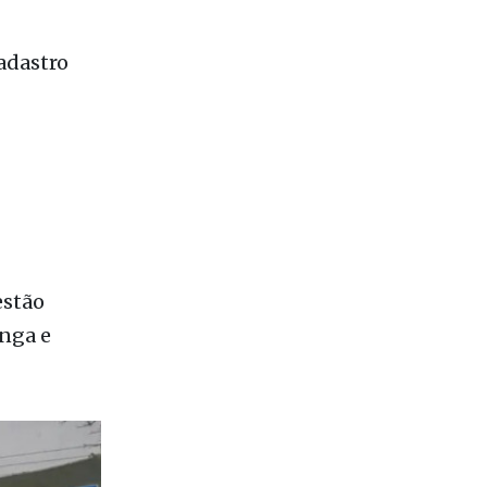
estão
anga e