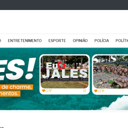
O
ENTRETENIMENTO
ESPORTE
OPINIÃO
POLÍCIA
POLÍT
DE
ae-SP tem vagas na re