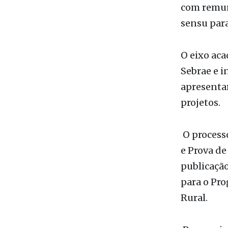
O eixo ac
Sebrae e i
apresentar
projetos.
O processo
e Prova d
publicação
para o Pro
Rural.
Para mais 
editais di