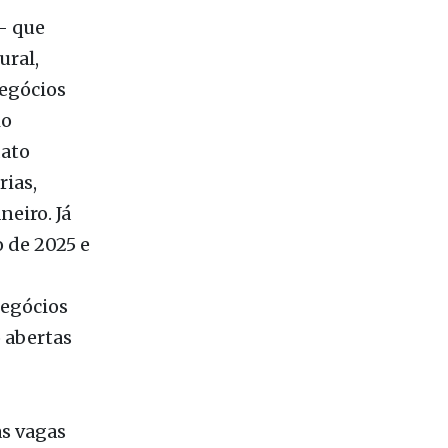
egócios
io
dato
ias,
neiro. Já
 de 2025 e
egócios
o abertas
as vagas
 stricto