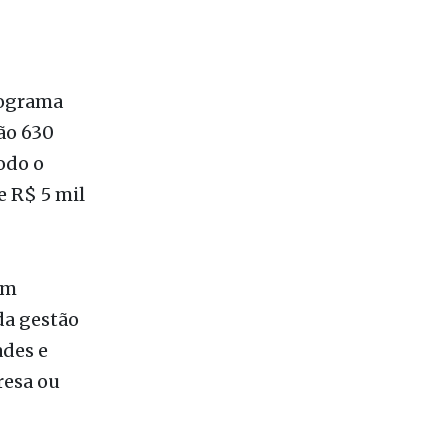
rograma
ão 630
odo o
e R$ 5 mil
em
da gestão
ades e
resa ou
- que
ural,