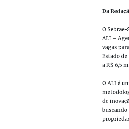
O Sebrae-S
ALI – Agen
vagas para
Estado de 
a R$ 6,5 m
O ALI é um
metodologi
de inovaçã
buscando 
propriedad
São dois e
acompanha