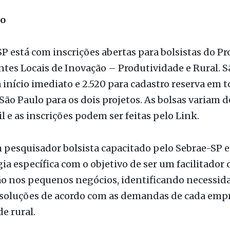
P está com inscrições abertas para bolsistas do P
tes Locais de Inovação – Produtividade e Rural. S
 início imediato e 2.520 para cadastro reserva em t
São Paulo para os dois projetos. As bolsas variam d
il e as inscrições podem ser feitas pelo Link.
 pesquisador bolsista capacitado pelo Sebrae-SP 
a específica com o objetivo de ser um facilitador 
o nos pequenos negócios, identificando necessid
soluções de acordo com as demandas de cada emp
e rural.
ditais abertos, sendo um para o ALI Produtividade 
 micro e pequenos negócios -e outro para o ALI R