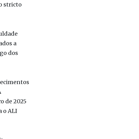
uldade
ados a
ngo dos
nhecimentos
A
ro de 2025
a o ALI
tar os