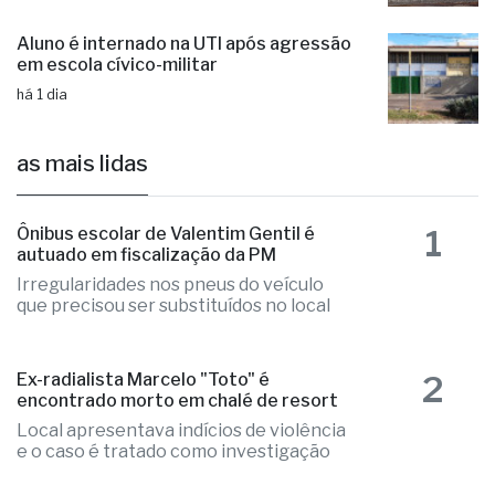
há 1 dia
as mais lidas
1
Ônibus escolar de Valentim Gentil é
autuado em fiscalização da PM
Irregularidades nos pneus do veículo
que precisou ser substituídos no local
2
Ex-radialista Marcelo "Toto" é
encontrado morto em chalé de resort
Local apresentava indícios de violência
e o caso é tratado como investigação
3
Fernandópolis confirma mais três
candidaturas e já soma seis nomes